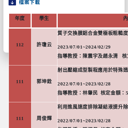
檔案下載
年度
學生
質子交換膜鋁合金雙極板粗糙
112
許瓊云
2023/07/01~2024/02/29
指導教授：
陳震宇
及趙永清
核
射出壓縮成型製程應用於特殊
111
郭坤銓
2022/07/01~2023/02/28
指導教授：林肇民
核定金額：
利用進風速度排除凝結液提升
111
周俊輝
2022/07/01~2023/02/28