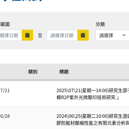
期範圍
分類
日期範圍結束
至
日期範圍開始
日期範圍結束
類別
標題
07/21
2025\07\21(星期一14:00)
模R2P紫外光微壓印技術研究 」
06/28
2024\06\25(星期二10:00)
膠防舷材壓縮性能之有限元素分析與