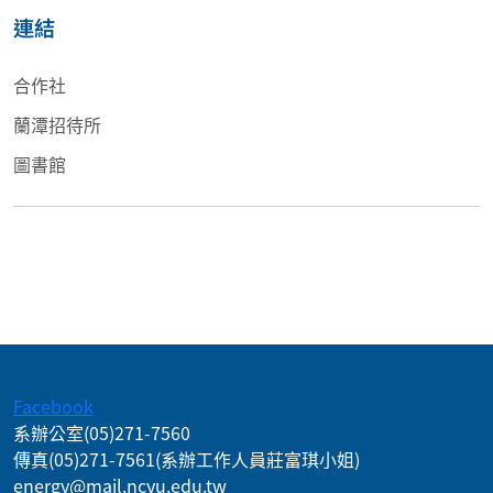
連結
合作社
蘭潭招待所
圖書館
:::
Facebook
系辦公室
(05)271-7560
傳真
(05)271-7561
(系辦工作人員莊富琪小姐)
energy@mail.ncyu.edu.tw