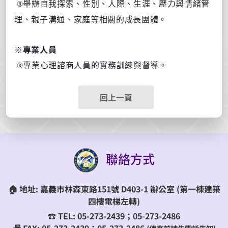
舉辦自我探索、性別、人際、生涯、壓力與情緒管
®
理、親子溝通、家庭等相關的成長團體。
※
專業人員
專業心理諮商人員的實務訓練與督導。
®
回上一頁
聯絡方式
🏠
地址:
嘉義市林森東路151號 D403-1 辦公室
(第一棟建築
四樓電梯左轉)
☎️
TEL:
05-273-2439；05-273-2486
📠 FAX: 05-273-2439；05-273-2486