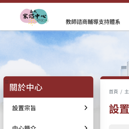
教師諮商輔導支持體系
:::
關於中心
首頁
主
設
設置宗旨
中心簡介