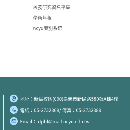
校務研究資訊平臺
學術年報
ncyu識別系統
地址：
新民校區
(600)嘉義市新民路580號A棟4樓
電話：05-2732869/ 傳真：05-2732889
Email： dpbf@mail.ncyu.edu.tw