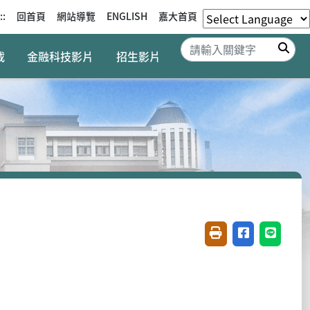
::
回首頁
網站導覽
ENGLISH
嘉大首頁
搜
載
金融科技影片
招生影片
友善列印(開新視窗)
分享至臉書(開
分享至 L