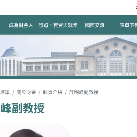
:
成為財金人
證照、實習與就業
國際交流
表單下
選單
關於財金
師資介紹
許明峰副教授
明峰副教授