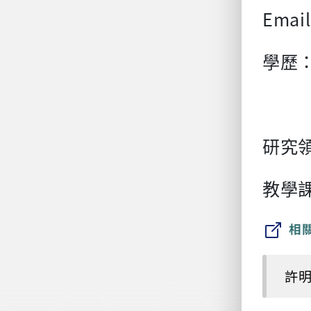
Emai
學歷
國立
研究
教學
相
許