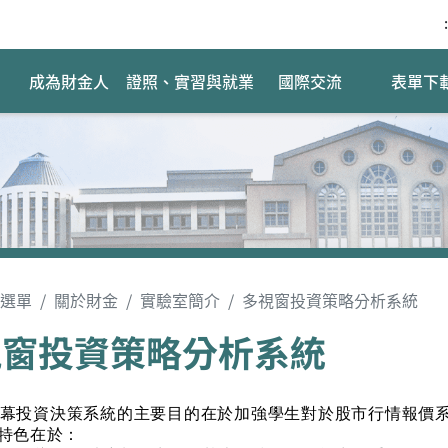
:
成為財金人
證照、實習與就業
國際交流
表單下
選單
關於財金
實驗室簡介
多視窗投資策略分析系統
視窗投資策略分析系統
幕投資決策系統的主要目的在於加強學生對於股市行情報價
特色在於：