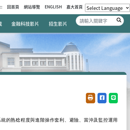
::
回首頁
網站導覽
ENGLISH
嘉大首頁
搜
載
金融科技影片
招生影片
友善列印(開新視窗)
分享至臉書(開
分享至 L
系統的熟稔程度與進階操作套利、避險、當沖及監控運用