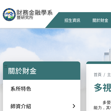
招生資訊
關於財金
:::
關於財金
首頁
主
多
系所特色
多螢
師資介紹
能力，其