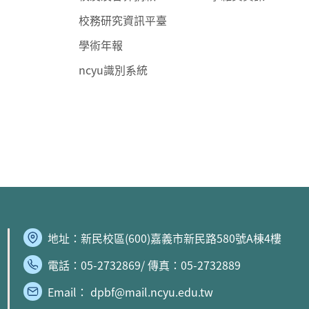
校務研究資訊平臺
學術年報
ncyu識別系統
地址：
新民校區
(600)嘉義市新民路580號A棟4樓
電話：05-2732869/ 傳真：05-2732889
Email： dpbf@mail.ncyu.edu.tw