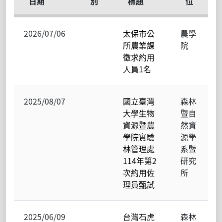
日期
別
標題
位
2026/07/06
太保市公
農學
所農業課
院
徵求約用
人員1名
2025/08/07
國立臺灣
森林
大學生物
暨自
資源暨農
然資
學院實驗
源學
林管理處
系暨
114年第2
研究
次約用佐
所
理員甄試
2025/06/09
台灣石虎
森林