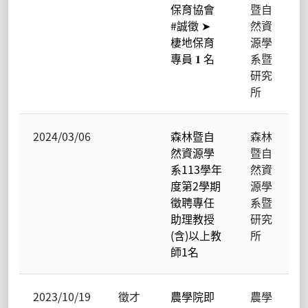
保育協會
暨自
#誠徵 ➤
然資
棲地保育
源學
專員 𝟏 名
系暨
研究
所
2024/03/06
森林暨自
森林
然資源學
暨自
系113學年
然資
度第2學期
源學
徵聘專任
系暨
助理教授
研究
(含)以上教
所
師1名
2023/10/19
徵才
農學院即
農學