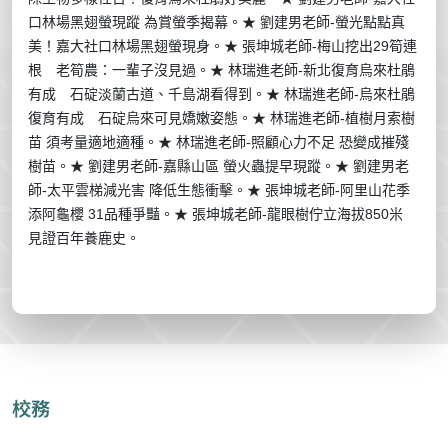
口林場黑翅螢現蹤
為賞螢季揭幕。
★ 劉建男老師-
螢光點點真
美！嘉大社口林場黑翅螢現身。
★
張坤城老師-
梅山挖出
29
筍連
根 老筍農：一輩子沒見過。
★
林瑞進老師-
新北復育烏來杜鵑
有成 石碇淡蘭古道、千島湖看得到。
★
林瑞進老師-
烏來杜鵑
復育有成 石碇烏來可見嬌嫩姿態。
★
林瑞進老師-
植樹月索樹
苗
須考量適地適種。
★
林瑞進老師-
照顧心力不足
恐變成摧殘
樹苗。
★ 劉建男老師-
嘉縣山區
螢火蟲提早現蹤。
★ 劉建男老
師-
太平雲梯減光害
降低生態衝擊。
★
張坤城老師-
阿里山花季
添阿龜櫻
31
品種爭豔。
★
張坤城老師-
龍眼樹佇立海拔
850
米
見證百年養鹿史。
校務