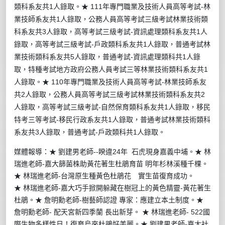
類科
系友共1人錄取
。
★ 111年專門職業及技術人員高等考試-林
業技師系友共1人錄取，公務人員高等考試三級考試林業技術類
科系友共3人錄取，高等考試三級考試-資訊處理類科系友共1人
錄取，高等考試三級考試-戶政類科系友共1人錄取，普通考試林
業技術類科系友共5人錄取，普通考試-資訊處理類科共1人錄
取，特種考試地方政府公務人員考試三等
林業技術類科系友共1
人錄取
。
★
110年
專門職業及技術人員高等考試-林業技師系友
共2人錄取，
公務人員高等考試三級考試林業技術類科系友共2
人錄取，高等考試三級考試-自然保育類科
系友共1人錄取，移民
特考三等考試-移民行政
系
友共1人錄取，
普通考試林業技術類科
系友共3人錄取，普通考試-戶政類科
共1人錄取。
媒體報導：★ 劉建男老師--睽違24年 石虎現身嘉義中埔。★ 林
瑞進老師-
嘉大篩菌株助黃花著生杜鵑育苗
明年杉林溪種千棵
。
★ 林瑞進老師-
台灣原生種黃色杜鵑花 實生苗復育成功。
★ 林瑞進老師-
嘉大巧手掀開躲藏在樹冠上的黃色精靈
-
黃花著
生
杜鵑。
★ 詹明勳老師-
樹藝師認證
專家：應建立本土制度
。
★
詹明勳老師-
配天宮新四季蘭
長出新芽。
★
林瑞進老師-
522
國
際生物多樣性日！復育烏來杜鵑好美麗。
★ 劉建男老師-
嘉大社