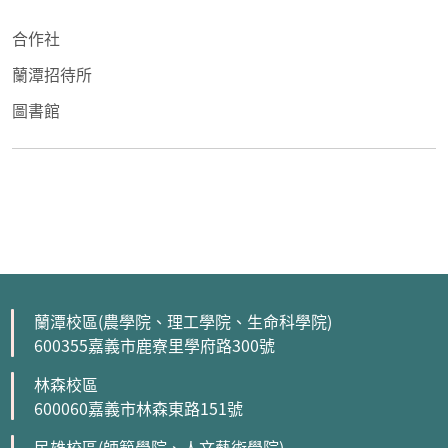
合作社
蘭潭招待所
圖書館
蘭潭校區(農學院、理工學院、生命科學院)
600355嘉義市鹿寮里學府路300號
林森校區
600060嘉義市林森東路151號
民雄校區(師範學院、人文藝術學院)