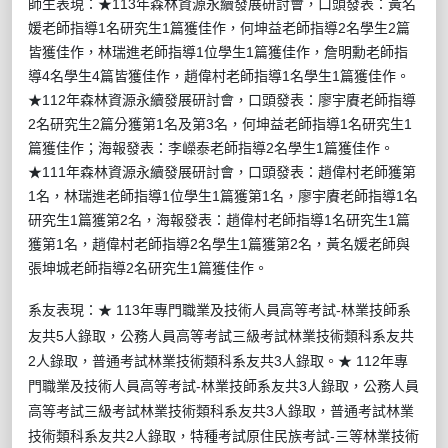
師生表現：
★113年森林資源永續發展研討會，
口頭發表：黃名
媛
老師指導1名研究生1篇獲佳作，
何坤益老師指導2名學生2篇
皆獲佳作，林
瑞進老師指導1位學生1篇獲佳作，
詹明勳
老師指
導4名學生4篇皆獲佳作，
趙偉村老師指導1名學生1篇獲佳作
。
★
112年森林資源永續發展研討會，
口頭發表：
廖宇賡老師指導
2名研究生2篇分獲第1名及第3名，
何坤益老師指導1名研究生1
篇獲佳作
；
海報發表：李嶸泰
老師指導2名學生1篇獲佳作。
★
111年
森林資源永續發展研討會，
口頭發表：
趙偉村老
師
獲第
1名，
林
瑞進老師指導1位學生1篇獲
第1名，
廖宇賡老師指導1
名
研究生1篇獲第2名，
海報發表：
趙偉村老師指導1名研究生1篇
獲第1名，
趙偉村
老師指導2名學生1篇獲第2名，黃名媛老師與
張坤城老師指導2名研究生1篇獲佳作。
系友表現：★ 113年專門職業及技術人員高等考試-林業技師系
友共5人錄取，公務人員高等考試三級考試林業技術類科系友共
2人錄取，普通考試林業技術類科系友共3人錄取。
★
112年專
門職業及技術人員高等考試-林業技師系友共3人錄取，公務人員
高等考試三級考試林業技術類科系友共3人錄取，普通考試林業
技術類科系友共2人錄取，特種考試原住民族考試-三等林業技術