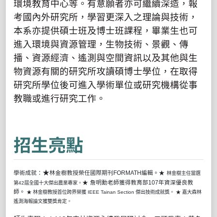
環境教育中心等。有意願者亦可繼續深造，報
考國內外研究所，學習更深入之理論與技術，
本系亦提供碩士班及博士班課程，畢業生也可
進入環境與資源管理，生物技術、景觀、傳
播、資源經濟、遙測與空間資訊以及其他與生
物資源有關的研究所攻讀碩博士學位，在取得
研究所學位後可進入學術單位或研究機構從事
教職或進行研究工作。
招生亮點
★
學術成就：
林金樹教授榮任國際期刊FORMATH編輯。
★
林金樹主任當選
★
詹明勳老師獲得教育部
107
年資深優良教
第
42屆
全國十大傑出農業專家。
師。
★ 林金樹教授首位跨界榮獲 IEEE Tainan Section 傑出技術成就獎。 ★ 嘉大森林
遙測海報論文獲雙獎肯定。