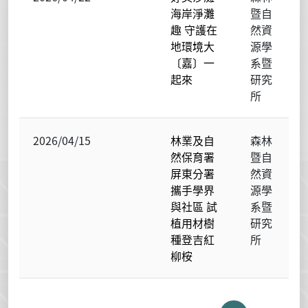
海岸淨灘
暨自
趣 守護在
然資
地環境大
源學
〔嘉〕一
系暨
起來
研究
所
2026/04/15
林業及自
森林
然保育署
暨自
屏東分署
然資
攜手學界
源學
與社區 試
系暨
植用材樹
研究
種登吉紅
所
柳桉