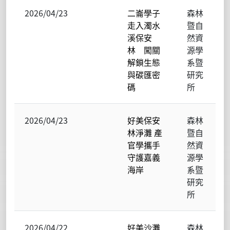
2026/04/23
二崙學子
森林
走入濁水
暨自
溪保安
然資
林 闖關
源學
解鎖生態
系暨
與碳匯密
研究
碼
所
2026/04/23
好美保安
森林
林淨灘 產
暨自
官學攜手
然資
守護嘉義
源學
海岸
系暨
研究
所
2026/04/22
好美沙灘
森林