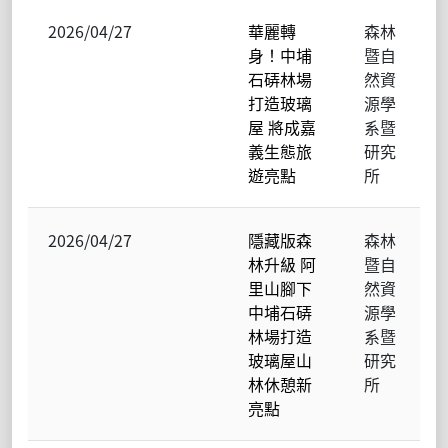
2026/04/27
華麗轉
森林
身！中埔
暨自
石硦林場
然資
打造玻璃
源學
屋 將成嘉
系暨
義生態旅
研究
遊亮點
所
2026/04/27
隱藏版森
森林
林升級 阿
暨自
里山腳下
然資
中埔石硦
源學
林場打造
系暨
玻璃屋山
研究
林休憩新
所
亮點