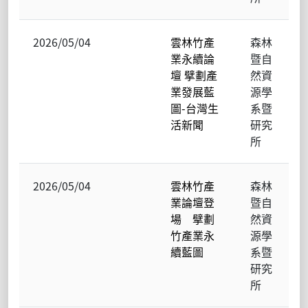
2026/05/04
雲林竹產
森林
業永續論
暨自
壇 擘劃產
然資
業發展藍
源學
圖-台灣生
系暨
活新聞
研究
所
2026/05/04
雲林竹產
森林
業論壇登
暨自
場 擘劃
然資
竹產業永
源學
續藍圖
系暨
研究
所