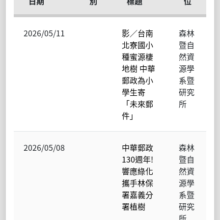
日期
別
標題
位
2026/05/11
影／台南
森林
北寮國小
暨自
種蜜源棲
然資
地樹 中華
源學
郵政為小
系暨
學生寄
研究
「未來郵
所
件」
2026/05/08
中華郵政
森林
130週年!
暨自
響應綠化
然資
攜手林保
源學
署嘉義分
系暨
署植樹
研究
所