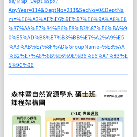
se/Map_Dept.aspx?
ApyYear=114&DeptNo=233&SecNo=0&DeptNa
m=%E6%A3%AE%E6%9E%97%E6%9A%A8%E8
%87%AA%E7%84%B6%E8%B3%87%E6%BA%9
0%E5%AD%B8%E7%B3%BB%E7%A2%A9%E5
%A3%AB%E7%8F%AD&GroupName=%E8%AA
%B2%E7%A8%8B%E6%9E%B6%E6%A7%8B%E
5%9C%96