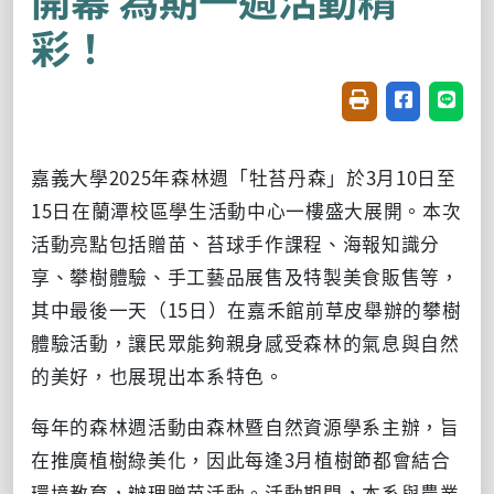
彩！
友善列印(開新視窗
分享至臉書(
分享至
嘉義大學2025年森林週「牡苔丹森」於3月10日至
15日在蘭潭校區學生活動中心一樓盛大展開。本次
活動亮點包括贈苗、苔球手作課程、海報知識分
享、攀樹體驗、手工藝品展售及特製美食販售等，
其中最後一天（15日）在嘉禾館前草皮舉辦的攀樹
體驗活動，讓民眾能夠親身感受森林的氣息與自然
的美好，也展現出本系特色。
每年的森林週活動由森林暨自然資源學系主辦，旨
在推廣植樹綠美化，因此每逢3月植樹節都會
結合
環境教育，辦理贈苗活動
。活動期間，本系與農業