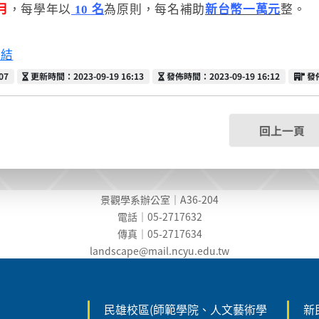
 月
，每學年以
10 名
為原則，每名補助
新台幣一萬元
整。
連結
更新時間
發佈時間
發
07
更新時間：2023-09-19 16:13
發佈時間：2023-09-19 16:12
發
回上一頁
景觀學系辦公室｜A36-204
電話｜05-2717632
傳真｜05-2717634
landscape@mail.ncyu.edu.t
w
民雄校區(師範學院、人文藝術學
新