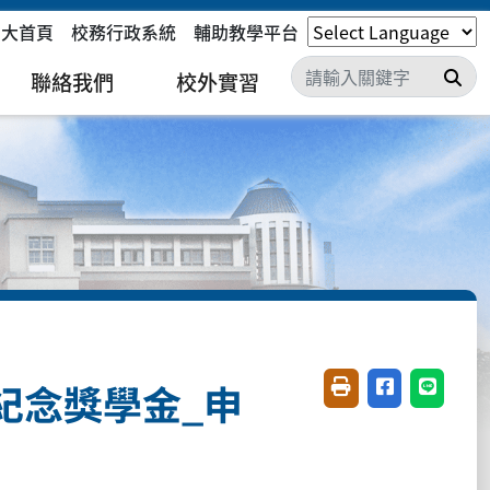
嘉大首頁
校務行政系統
輔助教學平台
搜
聯絡我們
校外實習
紀念獎學金_申
友善列印(開新視窗)
分享至臉書(開
分享至 L