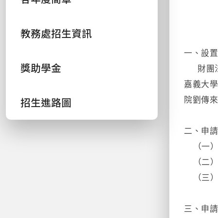
教務處招生資訊
一、設
獎助學金
財團法
嘉義大學
招生進路圖
院劉傳來
二、申
（一）
（二）上
（三
三、申