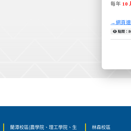
每年
10
→網頁
點閱
點閱：8
:::
蘭潭校區(農學院、理工學院、生
林森校區