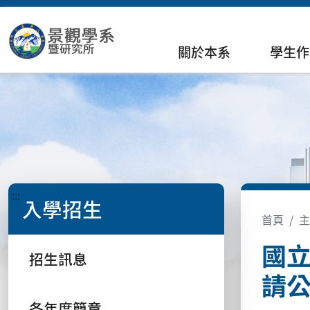
關於本系
學生作
:::
入學招生
首頁
主
國
招生訊息
請
各年度簡章