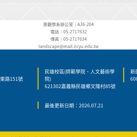
景觀學系辦公室｜A36-204
電話｜05-2717632
傳真｜05-2717634
landscape@mail.ncyu.edu.t
w
民雄校區(師範學院、人文藝術學
新
森東路151號
院)
6
621302嘉義縣民雄鄉文隆村85號
最後更新日期：2026.07.21