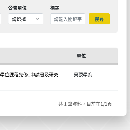
公告單位
標題
搜尋
單位
學位課程先修_申請書及研究
景觀學系
共
1
筆資料，目前在
1
/1頁