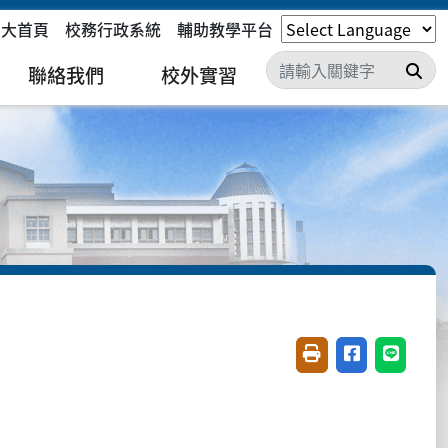
嘉大首頁
校務行政系統
輔助教學平台
搜
聯絡我們
校外實習
友善列印(開新視窗)
分享至臉書(開
分享至 L