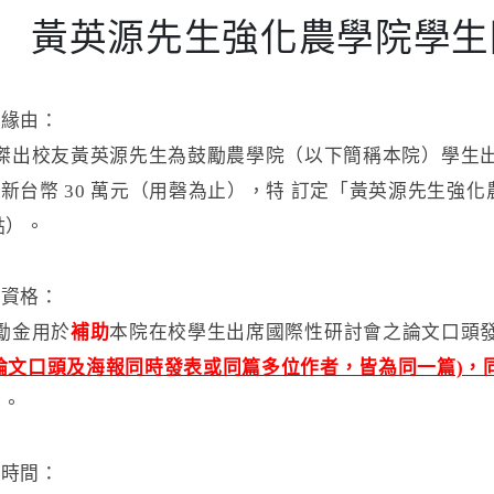
黃英源先生強化農學院學生
置緣由：
出校友黃英源先生為鼓勵農學院（以下簡稱本院）學生出
新台幣 30 萬元（用磬為止），特 訂定「黃英源先生強
點）。
請資格：
金用於
補助
本院在校學生出席國際性研討會之論文口頭
論文口頭及海報同時發表或同篇多位作者，皆為同一篇)，同
元。
請時間：