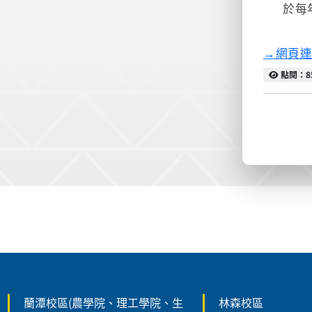
於每
→網頁
點閱
點閱：8
:::
蘭潭校區(農學院、理工學院、生
林森校區