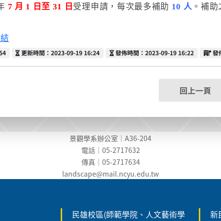
年
7 月 1 日至 31 日
受理申請，每次最多補助
10 人
。補助
連結
更新時間
發佈時間
發
54
更新時間：2023-09-19 16:24
發佈時間：2023-09-19 16:22
發
回上一頁
景觀學系辦公室｜A36-204
電話｜05-2717632
傳真｜05-2717634
landscape@mail.ncyu.edu.t
w
民雄校區(師範學院、人文藝術學
新