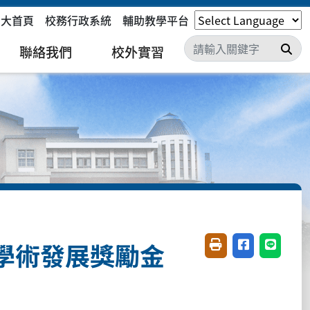
嘉大首頁
校務行政系統
輔助教學平台
搜
聯絡我們
校外實習
學術發展獎勵金
友善列印(開新視窗)
分享至臉書(開
分享至 L