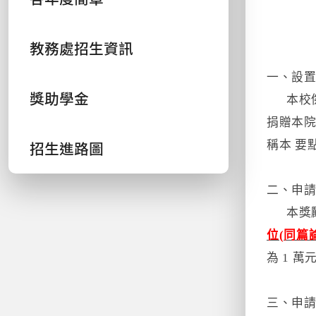
教務處招生資訊
一、設
獎助學金
本校傑
捐贈本院
招生進路圖
稱本 要
二、申
本獎勵
位(同篇
為 1 萬
三、申