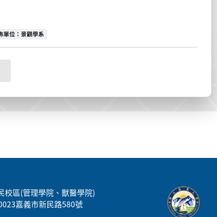
佈單位
佈單位：景觀學系
民校區(管理學院、獸醫學院)
00023嘉義市新民路580號