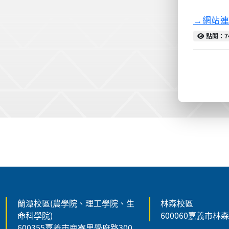
→網站
點閱
點閱：7
:::
蘭潭校區(農學院、理工學院、生
林森校區
命科學院)
600060嘉義市林
600355嘉義市鹿寮里學府路300