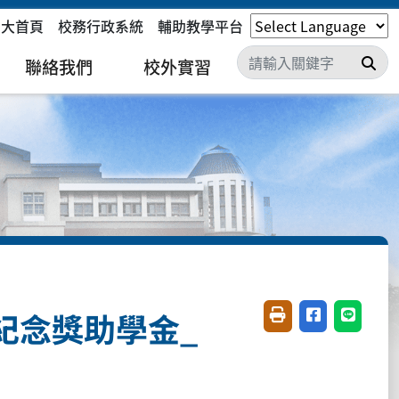
嘉大首頁
校務行政系統
輔助教學平台
搜
聯絡我們
校外實習
紀念獎助學金_
友善列印(開新視窗)
分享至臉書(開
分享至 L