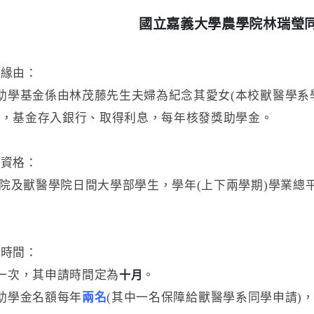
國立嘉義大學農學院林瑞瑩
置緣由：
學基金係由林茂藤先生夫婦為紀念其愛女(本校獸醫學系學
立，基金存入銀行、取得利息，每年核發獎助學金。
請資格：
獸醫學院日間大學部學生，學年(上下兩學期)學業總平均
請時間：
次，其申請時間定為
。
十月
學金名額每年
兩名
(其中一名保障給獸醫學系同學申請)