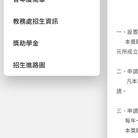
教務處招生資訊
一、設
獎助學金
本獎助
元所成
招生進路圖
二、申
凡本院及
請。
三、申
每年一
本獎助