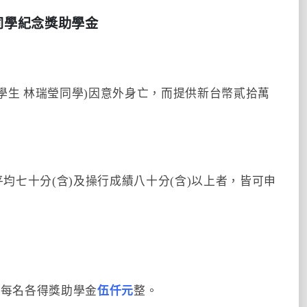
同學紀念獎助學金
生 林瑞瑩同學)因意外身亡，而提供新台幣貳拾萬
七十分(含)及操行成績八十分(含)以上者，皆可申
，每名各得獎助學金
伍仟元
整。