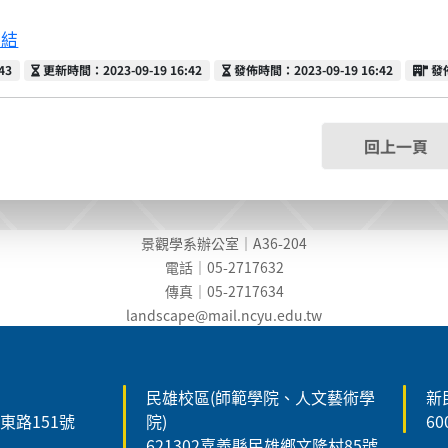
連結
更新時間
發佈時間
發
43
更新時間：2023-09-19 16:42
發佈時間：2023-09-19 16:42
發
回上一頁
景觀學系辦公室｜A36-204
電話｜05-2717632
傳真｜05-2717634
landscape@mail.ncyu.edu.t
w
民雄校區(師範學院、人文藝術學
新
森東路151號
院)
6
621302嘉義縣民雄鄉文隆村85號