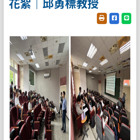
花絮｜邱勇標教授
友善列印(開新視窗
分享至臉書(
分享至