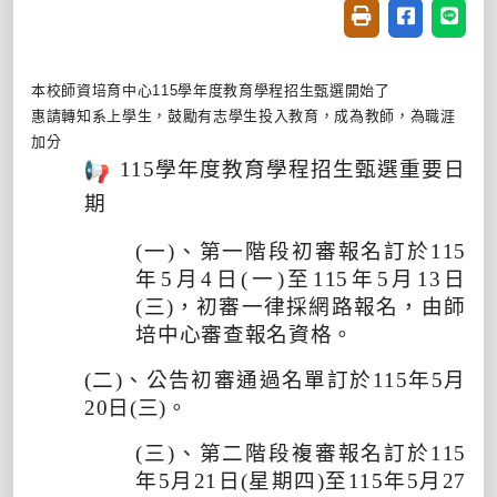
友善列印(開新視窗
分享至臉書(
分享至
本校師資培育中心
115
學年度教育學程招生甄選開始了
惠請轉知系上學生，鼓勵有志學生投入教育，成為教師，為職涯
加分
115
學年度教育學程招生甄選重要日
期
(
一
)
、第一階段初審報名訂於
115
年
5
月
4
日
(
一
)
至
115
年
5
月
13
日
(
三
)
，初審一律採網路報名，
由師
培中心審查報名資格。
(
二
)
、公告初審通過名單訂於
115
年
5
月
20
日
(
三
)
。
(
三
)
、第二階段複審報名訂於
115
年
5
月
21
日
(
星期四
)
至
1
15
年
5
月
27