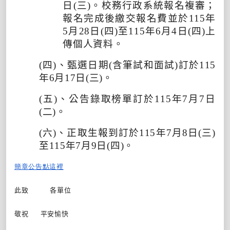
日
(
三
)
。校務行政系統報名複審；
報名完成後繳交報名費並於
115
年
5
月
28
日
(
四
)
至
115
年
6
月
4
日
(
四
)
上
傳個人資料。
(
四
)
、甄選日期
(
含筆試和面試
)
訂於
115
年
6
月
17
日
(
三
)
。
(
五
)
、公告錄取榜單訂於
115
年
7
月
7
日
(
二
)
。
(
六
)
、正取生報到訂於
115
年
7
月
8
日
(
三
)
至
115
年
7
月
9
日
(
四
)
。
簡章公告點這裡
此致
各單位
敬祝
平安愉快