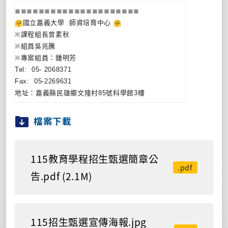
≣≣≣≣≣≣≣≣≣≣≣≣≣≣≣≣≣≣≣≣≣
國立嘉義大學
師資培育中心
※
課程組長曾素秋
※
組員吳兆騰
※
專案組員：鍾明芳
Tel: 05- 2068371
Fax: 05-2269631
地址：嘉義縣民雄鄉文隆村
85
號科學館
3
樓
檔案下載
115教育學程招生甄選簡章公
.pdf
告.pdf (2.1M)
115招生甄選宣傳海報.jpg