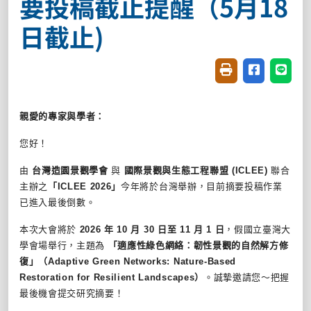
要投稿截止提醒（5月18
日截止)
友善列印(開新視窗
分享至臉書(
分享至
親愛的專家與學者：
您好！
由
台灣造園景觀學會
與
國際景觀與生態工程聯盟
(ICLEE)
聯合
主辦之
「
ICLEE 2026
」
今年將於台灣舉辦，目前摘要投稿作業
已進入最後倒數。
本次大會將於
2026
年
10
月
30
日至
11
月
1
日
，假國立臺灣大
學會場舉行，主題為
「適應性綠色網絡：韌性景觀的自然解方修
復」（
Adaptive Green Networks: Nature-Based
Restoration for Resilient Landscapes
）
。誠摯邀請您～
把握
最後機會提交研究摘要！