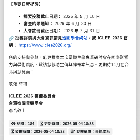
【重要日程提醒】
摘要投稿截止日期：
2026
年
5
月
18
日
審查結果通知：
2026
年
6
月
30
日
大會註冊截止日期：
2026
年
7
月
31
日
投稿詳情與大會資訊請見
造園學會網站
，或
ICLEE 2026
官
網：
https://www.iclee2026.org/
您的支持與參與，
能更推廣本次景觀生態專業研討會在國際影響
力與學術廣度，
敬請您協助宣傳與轉寄本訊息。更期待
11
月在台
北與您見面！
敬頌 時祺
ICLEE 2026
籌備委員會
台灣造園景觀學會
聯合敬上
點閱
更新時間
點閱：184
更新時間：2026-05-04 18:33
發佈時間
發佈單位
發佈時間：2026-05-04 18:33
發佈單位：景觀學系