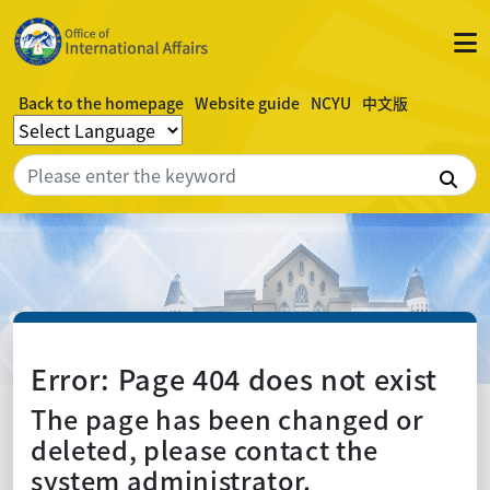
Back to the homepage
Website guide
NCYU
中文版
Sea
Error: Page 404 does not exist
The page has been changed or
deleted, please contact the
system administrator.