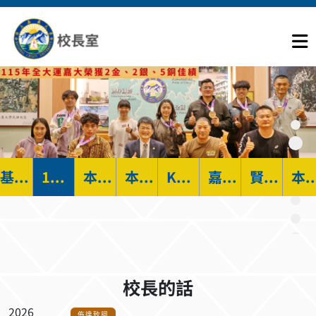
基層拚到董座的奮鬥典範！嘉大傑出校友劉雲松接任興農董事長
115年全大運捷報頻傳 嘉義大學選手熱血拚戰勇奪2金2銀5銅
本校首度角逐遠見USR大學社會責任獎 榮獲生態共好組績優獎
本校攜手農業部林業及自然保育署 共築蘭潭校區韌性新「森」活
KANO棒球精神跨越百年 本校林校長赴日見證松山棒球資料館揭幕重啟臺日情誼
嘉大106週年校慶永續跨域成果亮眼 校友會館願景同步啟航
賢德樓啟用 打造兼具人文關懷與永續理念的全新學生宿舍
本校與國教院簽署合作協議 共築南部
校長的話
2026
佈達致詞