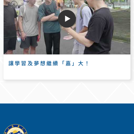
讓學習及夢想繼續「嘉」大！
:::