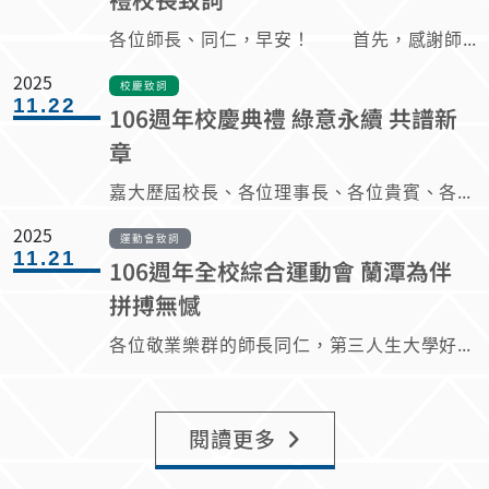
各位師長、同仁，早安！ 首先，感謝師長、同仁的信任與託付，翰謙得以續任校務治理之責。這份信任，是一項榮耀，更是一份責任。特別在，高教環境的快速變遷、少子女化的挑戰，以及社會對大學更高層次社會責任的期待，嘉義大學須以更清晰的方向、更穩健的制度，帶領學校持續向前邁進。 翰謙躍升嘉大發展的「八大治校理念UPGRADE」，依『承先啓後 應變價值 挑戰創新 茁壯嘉大』永續辦學績效。 一、當責文化-踏實五心五力五感 五、跨域研究-整合在地產業連結 二、校園永續-綠色安全節能減碳 六、鏈結國際-拓展生源實質交流 三、精準招生-優質俱進適才到位 七、服務優化-活絡校友校譽躍陞 四、創新教學-AI / EMI / IR結合 八、行政共識-深耕學讓和諧運籌 續任治校的核心理念，持續以「Plan–Do–Check–Act」的循環治理架構為主軸，結合完善的內部控制與風險管理機制，確保校務發展，是能執行、檢核、修正、累積的長期永續工程。 「Plan」的層次，以校務發展願景為依歸，依國家政策、產業趨勢與地方需求，形塑清楚可行的中長程目標； 「Do」的層次，強調跨單位協作與層層責任分工，讓政策制度化，落實於教學、研究、推廣服務與行政運作之中。 「Check」與「Act」的階段，嘉大以數據為基礎、以制度為結構，透過績效指標、內控稽核與滾動式檢討，檢視成果、修正差異。 讓嘉義大學校務發展具有『誠樸』的善循環，學校才能在穩定中求『創新』，保有挑戰的『力行與服務』。 今天同時進行主管布達，翰謙特別感謝卸任主管的辛勞付出，也期許新任主管以更高的視野與使命感承擔責任。主管不是單位處室的管理者而已，更是校務願景的實踐者、制度文化的塑造者。期盼各位秉持專業、誠信與合作精神，在既有基礎上持續精進，讓每一項決策工作都能回應師生需求，讓每一分資源都發揮最大效益。 當然，校務的推動，需要更多橫縱整合、更多雙向溝通，也需要全體師長同仁的共同參與。續任是階段性，係以先前基礎，邁向更成熟、更具韌性的發展階段。翰謙願意與全體師長同仁攜手同心，以制度穩定校務、以行動實現『光耀嘉義 揚名全國 躋身國際』的願景，以傳承踏實聚焦學校定位，發展學院及系所的特色，進而發展成為中流砥柱的綜合大學，共同開創嘉大永續新局。 謝謝大家。祝福 『新年頭 舊年尾』恭賀新禧、瑞馬迎春、福壽安康。
2025
校慶致詞
11.22
106週年校慶典禮 綠意永續 共譜新
章
嘉大歷屆校長、各位理事長、各位貴賓、各位師長同仁以及同學們，大家好： 感謝大家蒞臨嘉大106週年校慶，今年校慶主題「綠意永續 共譜新章」，期許嘉大將風災後復原契機轉化為推動綠色校園與永續發展的行動，在教職員工生、校友及社會熱心人士共同努力下，書寫嘉大永續的新篇章。在這邊要特別感謝校友及社會熱心人士的大力協助，包括：木質材料與設計學系張元耀校友、園藝學系盧文德校友、高雄校友會黃坤原校友、彰化校友會謝格倫理事長及張佑証校友等協助大型機具進駐，慈濟慈善事業基金會等單位協助清理校園環境等，以及教育部補助災後重建經費3,561餘萬元，讓嘉大重建之路得以順利進行，翰謙和全校教職員工生滿懷感恩之心。 『嘉禾香 賢良師』！今年也是嘉師、嘉農整併為嘉義大學的25週年校慶。嘉大以嘉師、嘉農的根基，引領創新發展、卓越傳承，在『嘉大心、嘉大力及嘉大感』十年樹木百年樹人的茁壯發奮，推出具茉莉花香、低GI及節水耐旱的『嘉大銀禧精釀啤酒』，分享這百年大學底蘊的美味尊重與環境永續。彰顯嘉大在SDGs & USR的貢獻。 嘉大校友人才濟濟、遍布海內外，每年校慶返嘉齊聚共襄盛舉。今天典禮要表揚校友及社會賢達為學校及社會的付出和貢獻，頒發教育部捐資獎勵予周俊欽校友、張永霖理事長等41人，以及傑出校友獎與校友熱心服務及貢獻獎共35人；今年也有多位校友榮獲教育部師鐸獎、全國校長領導卓越獎，以及農業部全國十大傑出農業專家等殊榮，在此一併恭喜獲獎校友。每年均達成「安心就學獎助學金」1,000萬元的規模，校友們的支持令人感佩！ 在校友們殷切期盼與熱心捐助下，『嘉大校友會館』建築藍圖將在今天典禮後舉行發表活動，以木構造為底蘊，符合永續發展潮流，為嘉大校友們注入新的活力。 這幾年學校的發展不僅是讓外界『有目共睹』，『傳承永續』更是歷歷在目，特別是遠見雜誌全國大學排名進步4名，由27進步至23名!!! 在校務治理與經營上，持續對外爭取資源，嘉大研究發展計畫總經費近三年均維持在8.5億元以上。在學生宿舍方面，校務基金自籌+教育部爭取經費超過10億元，已完成蘭潭五舍、六舍及民雄一舍、二舍寢室及廊道翻新，新民校區賢德樓學生宿舍的正式啟用。另斥資723萬元優化民雄及新民校區輔導設施，爭取教育部改善節能措施成效計畫經費800萬元、經濟部補助蘭潭校區冰水主機等666萬元等。 在教師教學與學術發展上，「全球前2%頂尖科學家」名單，嘉大有5位教授入榜；第21屆國家新創獎，榮獲學研新創獎三個獎項，為國立大學第6名；另跨校團隊榮獲堪稱科研界奧斯卡的「2025未來科技獎」。 嘉大在醫農、教育、生技及獸醫等領域教研能量豐沛，將持續推動具有嘉大品牌的特色研究，並賡續辦理「嘉禾獎」頒發獎勵金60萬元，以鼓勵年輕教師穩定發展。 在學生學習與成效上，獲獎連連，諸如：ICKII最佳會議論文獎；亞太蘭花會議學術卓越獎；日本東京創新天才國際發明展金獎，跨校系學生團隊榮獲第22屆「ATCC全國大專院校個案大賽」台灣高鐵組第二名；榮獲GAIP保險創新競賽全臺第二名；第15屆大專生洄游農村競賽銅獎等！感謝師長指導。嘉大培養具有「關鍵力」、「適性力」、「跨域力」、「國際力」及「終身力」的五力人才，鼓勵學生跨域學習、關懷在地、接軌國際；以「嘉義巡禮」課程為例，PART I到PART III 的long stay，帶領學生實踐對社會與在地的關懷。嘉大實踐教育機會均等，每年超過2,000萬元投注於學生心理輔導、特殊學生的照顧、經文不利學生的獎助學金補助，讓所有學生都能安心的學習環境。 在國際化方面，嘉大與136所國際學校建立合作、導入雙聯學制，推動一系一院一國際化，以及永續嘉大10大國際化計畫，作為培養學生國際移動的「國際力」。今年6月5日頒授馬紹爾群島共和國海妮總統名譽博士學位，持續與馬紹爾公立學校系統共同推動人才培育、學生交流及合作計畫；國合會第六屆大專青年海外技術協助服務計畫，居全臺大專校院第一。近幾年推動跨國雙聯學制也有顯著成效，已將突破30位。 在社會責任與永續發展上，嘉大校區橫跨嘉義縣市，與地區發展緊密相連。 道將圳水綠廊道成功連結新民校區與民生公園，打造永續韌性的大學城市； 深耕布袋好美社區，協助社區榮獲第9屆國家環境教育獎，為校爭光。 積極投入永續發展議題，世界綠色大學排名由25%大幅進步到12%內， 另推進「嘉大林場-水社寮學習研究教育中心」建置，結合校園生態多樣性與各院系教師專業，投入國土及縣市綠網與藍帶，創造產業新的價值。 大學的學術創新與研究發展為重要的工作。嘉大以豐沛的農業生物技術及中醫藥研究科學專業，再加上國家中醫藥研究所的資源，成立(中)醫學院將是推動臺灣本土中草藥研發及人才培育的重大發展契機。因此自112年4月成立醫學院籌備處與中醫藥產業創新發展中心後，陸續與國家中醫藥研究所、台灣中藥臨床學會共同推動「台灣機能性作物綠色萃取技術產業聯盟」與「大嘉義中醫藥產業聯盟」。 今年9月，嘉大獲教育部核准成立『中西醫藥科學碩士學位學程』，培養兼具生物醫學、中草藥醫學的高階專業人才，滿足嘉雲南地區民眾與醫療院所的企盼，並與嘉義縣市長庚醫院、大林慈濟醫院、嘉義基督教以及嘉義大醫院 聯手共同守護嘉園。 翰謙以感恩的心感謝大家對嘉大的支持與肯定，希望這份支持能讓嘉大邁向卓越。 最後，與各位嘉賓、校友、師長同仁以及與會同學們-祝福嘉義大學『106歲生日快樂』。也祝福大家身體健康、平安順利，謝謝。
2025
運動會致詞
11.21
106週年全校綜合運動會 蘭潭為伴
拼搏無憾
各位敬業樂群的師長同仁，第三人生大學好學不倦的首屆同學，來自日本熊本大學的貴賓與同學，還有熱情洋溢的同學們，大家早安: 校慶運動會是一個很特別的日子，每年這一天全校各個單位、學院系所學程歡聚在一起，很高興看到大家精神飽滿、神采奕奕步入運動場。校慶運動會能夠順利舉辦，要特別感謝體育與健康休閒學系師生以及體育室同仁不辭辛勞的精心籌劃。 今天除了運動會及園遊會外，學校也特別準備「爆米香」及「烤大豬」等活動，歡迎全校師生踴躍參與，共同慶祝嘉大106週年校慶。 今年運動會的主題是「蘭潭為伴，拼搏無憾」，期許大家能以悍馬精神，無懼挑戰、勇往直前，點燃運動與生活的熱情！也希望透過體育競賽，讓全校教職員工生的情誼更堅固契合，也就是校長一直強調的和諧『愛校心』、團結『力量心』、互相『關懷心』、抱持『同理心』的『嘉大心』具體展現。 114年全國大專運動會嘉大學生表現亮眼，共獲得2面金牌、4面銀牌及3面銅牌，較113年的2銀、6銅，總排名大幅進步30多名。其中， 體育與健康休閒學系蕭煥霖同學榮獲公開男生組田徑標槍金牌， 園藝系盧永同學榮獲一般男生組田徑400公尺跨欄金牌，與其他各項競賽獲獎， 入選中職中信兄弟的棒球隊投手錢可倫同學等， 還有，今天代表運動員宣誓的是體健休系畢業生施柏宇同學，在卡巴迪比賽中榮獲112學年度一般男生組第3名、113學年度一般男生組第2名、114學年度總統盃第3名及114年第一屆東亞盃第3名等佳績，同學們傑出表現象徵嘉大學子永不放棄、勇於挑戰的精神。均為學校增添無比光彩。 任何競賽總是有勝有敗，沒有永遠的輸家或贏家，希望大家能秉持「勝不驕，敗不餒」的運動家精神，在競賽中學習、在挑戰中成長，用熱情與汗水為嘉大再添光彩。重要的是『嘉大KANO永不放棄的精神』。 最後，期許大家擁有『嘉大心』，培養具『關鍵力』、『適性力』、『跨域力』、『國際力』、『終身力』的『嘉大力』，全校教職員工生具備『責任感』、『使命感』、『成就感』、『共有感』、『光榮感』的「嘉大感」，以嘉大心、嘉大力、嘉大感，共同落實校務「共業共好」的發展。謝謝大家！
閱讀更多