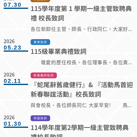
07.30
115學年度第 1 學期一級主管致聘典
禮 校長致詞
各位新卸任主管、師長、行政同仁，大家好！ 感謝卸任主管盡心盡力的協助校務及學術/行政工作；同時恭喜新續任主管勇於承擔責任，接受挑戰，與嘉義大學一起共創實質『共識、共業、共好』的校務發展重責。也謝謝人事室葉姍玫主任對嘉大人資工作的盡心與協助，還有今日一級主管致聘典禮的安排，謹此敬表感謝之意。 主管的職務，不只是職位的工作，更代表著責任的提升、視野的拓展，以及使命的承擔。各位新續任主管未來所做的每一項決策、每一次溝通、每一項改革，皆會影響嘉義大學的發展方向，也關係著全校師生對行政品質的感受與對學校未來的信心。 當前高等教育正面臨前所未有的挑戰。少子女化已是不可逆的趨勢，教育資源日益有限，學雜費調整空間受限，大學自主仍須兼顧法規與公共責任；另一方面，人工智慧（AI）、雙語教育（EMI）、校務研究（IR）、數位治理等新興趨勢，正快速改變大學的辦學模式與人才培育方式。同時，社會也期待大學不只是知識的殿堂，更是地方創生、產業創新、永續發展與社會責任（USR）的實踐者。 面對這些變局，不能等待環境改變，而是要主動因應、積極轉型。因此，翰謙提出「承先啟後、應變價值、挑戰創新、茁壯嘉大」的治校願景，並以「八大治校理念UPGRADE」作為校務治理的重要方向，持續推動當責文化、校園永續、精準招生、創新教學、跨域研究、鏈結國際、服務優化及行政共識，讓嘉義大學在既有的基礎上持續升級，朝向一所具有『在地特色、國際視野、智慧治理與永續競爭力』的大學穩健邁進。 適逢新續任主管致聘典禮，分享三點期許。 第一，深耕『當責文化』，打造高效能的行政團隊 所謂「當責」，是在工作開始之前，就勇於承擔、主動思考、積極解決。每位主管都應建立良好的縱向與橫向溝通機制，落實Communication、Double Check及Response的『即時溝通、充分確認、快速回應』，讓每項工作都能有規劃、有執行、有檢核、有成果，真正提升行政效率與服務品質。 第二，以『制度化』領導取代個人管理，建立公平透明的治理文化 高等教育已進入跨世代合作的新時代，不同世代有不同的思維與工作方式，應以凝聚向心力，提升整體行政效能，讓每位同仁都能清楚了解工作的方向，使行政流程要標準化、權責要清楚化、決策要透明化。 第三，以『創新思維』帶領團隊，迎向AI時代的大學治理 希望各位主管能積極使用AI科技，善用數據分析與智慧工具提升行政效率，將AI、EMI、IR等新觀念融入校務治理，推動跨域合作與流程創新。因『AI不是未來，而是現在共事要進的方法』。同時，更要持續深化USR精神，結合地方需求與產業發展，培育具有國際競爭力、在地實踐力與終身學習力的人才，讓嘉義大學成為地方創生的重要推手，也是國家高等教育發展的重要力量。 嘉義大學一路走來，始終堅持「誠樸、力行、創新、服務」的校訓精神，翰謙提出這份精神的轉化-「嘉大心、嘉大力、嘉大感」的團隊文化，以五心、五力、五感為核心價值，共同打造一個互信合作、勇於創新、樂於服務的行政團隊，讓每一位師生都能感受到嘉大的溫度、效率與品質。 此外，領導不只是管理，更是服務；希望各位秉持「情、理、法」兼備的領導智慧： 1. 以「情」關懷同仁、凝聚團隊； 2. 以「理」建立共識、解決問題； 3. 以「法」遵循制度、維護公平。 真正優秀的主管，不是凡事親力親為，而是能讓團隊發揮最大的潛能，讓每一位同仁都能在工作中找到成就感與使命感。 再次恭喜所有新任主管，以及感謝卸任主管的一起共同努力，願嘉義大學，能以智慧治理校務、以創新引領發展、以服務成就教育，攜手打造一所讓師生引以為榮、校友深感光榮、社會高度肯定、國際看見卓越的大學。 謝謝大家！
2026
畢業致詞
05.23
115級畢業典禮致詞
敬愛的歷任校長、各位理事長、各位貴賓，勞苦功高的家長們、還有敬業樂群的嘉義大學師長們，以及115級最閃耀的畢業生們，大家好： 今天，是屬於同學們的重要日子。看著各位穿上學位袍、戴上學位帽，內心充滿感動與驕傲。首先，恭喜2,397位畢業生（1,915位學士、466位碩士、16位博士），順利完成在人生旅程中一段珍貴而燦爛的學習歲月。在這裡邀請所有的貴賓、家長與師長，用最熱烈的掌聲，祝福每位畢業生「鵬程萬里 畢業快樂」。 今天的畢業典禮主題是：「時間剛好・我們正好」。 這句話真的很棒。因為人生裡，很多美好的相遇，其實都不是偶然。同學們在最青春的年紀來到嘉大，在最努力的歲月裡學會成長，也在最關鍵的時刻，準備帶著夢想走向新旅程。 或許這幾年，同學們曾經在深夜裡趕報告、在實驗室裡反覆測試、在球場上揮灑汗水、在宿舍裡談夢想，也曾在人生低潮時懷疑過自己。但正因為經歷過這些，同學們才成為今天更加堅強、更加成熟的模樣。因為同學已經具有和諧的愛校心、同理心及關懷心、團結的力量心。這就是『有溫度的品牌嘉大』的『嘉大心』。 畢業從來不是結束，而是一場新的啟程。 未來的變化很快，AI科技快速發展、全球永續議題日益重要，世界需要的是，願意關心土地、理解社會、擁有溫度的人。嘉義大學一直努力培養的，不只是專業能力，更希望同學們成為懂得感恩、願意協助合作、勇於承擔的人。 這幾年，母校推動「AI＋專業」、「嘉義巡禮」、「NCYU 10 CROSS」以及各項國際交流計畫，希望讓同學們擁有跨域學習與國際視野，更希望同學們明白：真正重要的能力，不只是知識，而是面對未知時仍願意學習、願意相信自己的勇氣。 今天，同學們帶走的不只是一張文憑，更帶走了屬於嘉大人的精神。 那是一種腳踏實地的力量； 是一種願意為別人多付出一點的溫暖； 是一種即使跌倒，仍願意再站起來的韌性。 這就是「嘉大力」。因為同學們已經具有：「關鍵力」；「適性力」；「跨域力」；「國際力」；以及「終身力」。 母校嘉義大學近年來在世界綠色大學排名、USR社會責任、人才培育與國際交流上持續進步，這些成果的背後，其實都有同學們努力的身影。因為有每一位同學的投入與付出，嘉大才能一步一步被看見。 但今天，校長最想感謝的，是坐在各位同學身後的家長與師長。 親愛的家長們，謝謝你們多年來默默的支持與守候。也許你們曾經擔心孩子的未來、陪伴孩子走過低潮、在電話另一頭聽著孩子的壓力與委屈。今天，看著孩子順利畢業，相信你們心中的感動，比任何人都深。 而所有辛苦的師長們，也謝謝你們不只是教會學生知識，更教會他們如何成為更好的人。教育真正珍貴的，不只是傳授答案，而是在學生迷惘時，願意陪他一起找到方向。 親愛的畢業生們： 未來的日子，也許不一定永遠順利，但請記得，人生不是因為完美才精彩，而是因為努力過、愛過、堅持過，才變得珍貴。 請繼續保有善良，保有熱情，保有對世界的好奇； 也請記得，在這個匆忙前進的時代裡，做一個有溫度的人。 無論你們未來走到哪裡，嘉義大學永遠都是你們的家。 因為——「一日嘉大人，永遠嘉大人。」 最後，送給所有畢業生一句話： 「今天，你以嘉大為榮；未來，嘉大也將以你為榮。」 願你們帶著夢想與勇氣前行， 在人生最廣闊的天空裡， 成為照亮自己，也溫暖他人的光。 祝福所有115級具有『嘉大力』、『嘉大心』的畢業生： 畢業快樂、鵬程萬里、平安幸福！ 也祝福所有家長、師長與貴賓，身體健康、萬事順心。
2026
新春團拜致詞
02.11
『蛇尾辭舊歲健行』& 『活動馬首迎
新春聯誼活動』校長致詞
與會校長、各位師長同仁 大家早安! 馬年新春肇始、萬象更新之際，謹此全體嘉義大學教職員工與長期關心嘉大發展的退休師長，致上最誠摯的新春祝福。願新的一年，嘉大校運昌隆、師生平安、學業精進、事事順遂。 回顧過去一年，在全體教職員工齊心努力下，嘉義大學持續在教學、研究、產學合作、社會責任與校園永續等面向穩健前行。面對高等教育環境快速變遷與少子女化的挑戰，嘉大始終秉持「共同考驗、共好行動、共業責任、共創永續」的精神，以踏實的步伐厚植辦學根基，展現綜合大學應有的『韌性與格局』。 『馬年象徵奔馳不息、勇於開創』。嘉義大學承先啟後，在歷任校長奠定的良好基礎上，持續深化八大治校理念，涵養當責文化，落實校園永續，推動精準招生與創新教學，強化跨域研究與國際鏈結，並以優化服務與行政共識為後盾，凝聚全校向心力。每一步前行，皆是為了讓有限資源發揮最大效益，確保教學品質，成就學生學習，回應社會期待。 新的一年，嘉義大學面對未來的挑戰，能夠更加茁壯，共同改變『校園文化（Campus/Traditional Culture）』，由『當責文化（Accountability Culture）』出發，形成『嘉大文化（NCYU Culture）』！持續實踐「嘉大心、嘉大力、嘉大感」的核心價值，即打造有溫度的『嘉大心』；和諧『愛校心』；團結『力量心』；互相『關懷心』；抱持『同理心』的校園文化，培育具『嘉大力』：『關鍵力、適性力、跨域力、國際力與終身學習力』的青年學子，讓『嘉大感』：『責任感；使命感；成就感；共有感；共榮感』深植人心。這是對教育專業的堅持，更是對社會與世代的承諾。 展望馬年，期盼全體『嘉大人』駿馬奔騰、昂首向前，在變局中掌握契機，在挑戰中孕育創新。讓我們嘉大人攜手並肩，以穩健步伐邁向更具影響力與永續力的嘉義大學，共同書寫屬於嘉大的嶄新篇章。 謝謝大家。祝福 『新年頭 舊年尾』恭賀新禧、瑞馬迎春、福壽安康。
2026
佈達致詞
01.30
114學年度第2學期一級主管致聘典
禮校長致詞