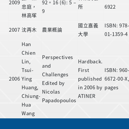
2009
92。16 (6): 5 –
忠庭，
所
6922
9
林高塚
國立嘉義
ISBN: 978
2007
沈再木
農業概論
大學
01-1359-
Han
Chien
Perspectives
Lin,
Hardback.
and
Tsui-
First
ISBN: 960
Challenges
2006
Ying
published
6672-00-X
Edited by
Huang,
in 2006 by
pages
Nicolas
Chiung-
ATINER
Papadopoulos
Hua
Wang