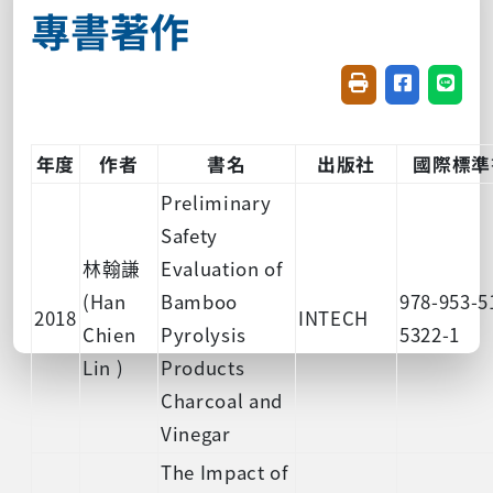
專書著作
友善列印(開新視窗
分享至臉書(
分享至
年度
作者
書名
出版社
國際標準
Preliminary
Safety
林翰謙
Evaluation of
(Han
Bamboo
978-953-5
2018
INTECH
Chien
Pyrolysis
5322-1
Lin )
Products
Charcoal and
Vinegar
The Impact of