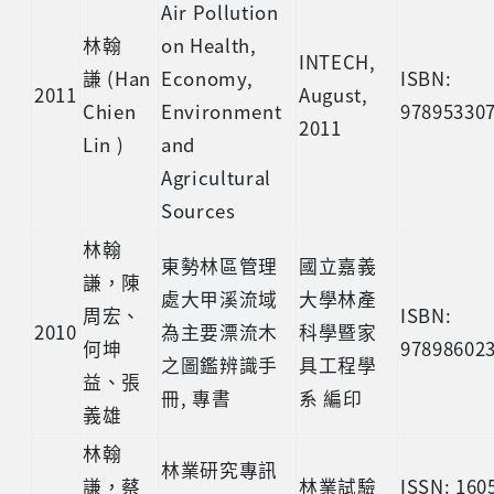
Air Pollution
林翰
on Health,
INTECH,
謙
(Han
Economy,
ISBN:
2011
August,
Chien
Environment
97895330
2011
Lin )
and
Agricultural
Sources
林翰
東勢林區管理
國立嘉義
謙，陳
處大甲溪流域
大學林產
周宏、
ISBN:
2010
為主要漂流木
科學暨家
何坤
97898602
之圖鑑辨識手
具工程學
益、張
冊, 專書
系 編印
義雄
林翰
林業研究專訊
謙，蔡
林業試驗
ISSN: 160