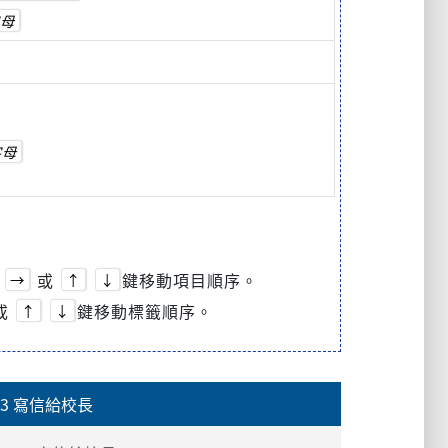
母
字母
或
鍵移動項目順序。
→
↑
↓
或
鍵移動標籤順序。
↑
↓
3 寫信給校長