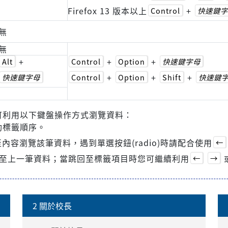
Firefox 13 版本以上
+
Control
快速鍵字
無
無
+
+
+
Alt
Control
Option
快速鍵字母
+
+
+
快速鍵字母
Control
Option
Shift
快速鍵
可利用以下鍵盤操作方式瀏覽資料：
動標籤順序。
內容瀏覽該筆資料，遇到單選按鈕(radio)時請配合使用
←
至上一筆資料；當跳回至標籤項目時您可繼續利用
←
→
2 關於校長