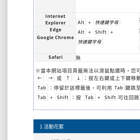
Internet
+
Alt
快速鍵字母
Explorer
Edge
+
+
Alt
Shift
Google Chrome
快速鍵字母
Safari
無
※當本網站項目頁籤無法以滑鼠點選時，您
或
：按左右鍵或上下鍵移
←
→
↑
↓
：停留於該標籤後，可利用
鍵跳至
Tab
Tab
+
：按
+
可往回跳
Tab
Shift
Tab
Shift
1 活動花絮