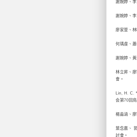
謝婉婷、李
謝婉婷、李
廖家萱、林
何瑀虔、蕭
謝婉婷、黃
林立昇、廖
會。
Lin, H. C
会第70回
楊淼涵、廖
葉念嘉、 
討會。