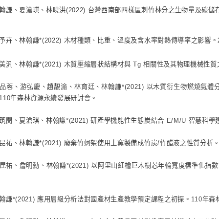
翰謙、夏滄琪、林曉洪(2022) 台灣西南部四樣區刺竹林分之生物量及碳儲
予卉、林翰謙*(2022) 木材種類、比重、溫度及含水率對熱傳導率之影響
美汎、林翰謙*(2021) 木質壓縮層狀結構材與 Tg 相關性及其物理機械性
品蓉、游弘慶、趙靚渝、林育廷、林翰謙*(2021) 以木質衍生物燃燒
110年森林資源永續發展研討會。
筑閔、夏滄琪、林翰謙*(2021) 研產學機能性生態炭結合 E/M/U 智慧
昆祐、林翰謙*(2021) 廢棄竹蚵架使用土窯製備成竹炭/竹醋液之性質分析
昆祐、詹明勳、林翰謙*(2021) 以阿里山紅檜巨木樹芯年輪寬度標準化
翰謙*(2021) 應用層級分析法對國產材生產教學預定課程之初探。110年