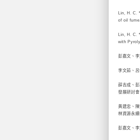
Lin, H. C.
of oil fum
Lin, H. C.
with Pyrol
彭嘉文、李
李文茹、呂
薛吉成、彭
發展研討會
黃建忠、陳
林資源永續
彭嘉文、李