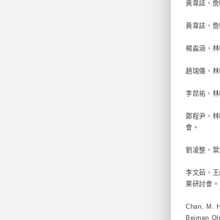
黃韋誌、詹
黃韋誌、詹
楊淼涵、林
趙瑞儀、林
李昆祐、林
鄭程尹、林
會。
劉凌整、葉
李文茹、王紹鴻、
果研討會。
Chan, M. H
Beimen Old