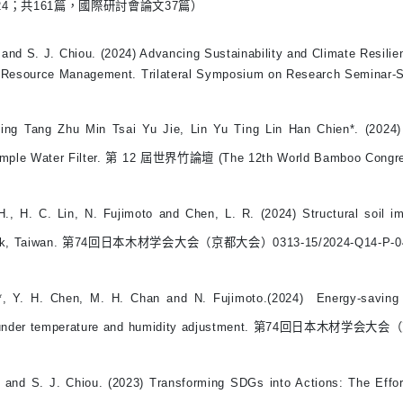
2024；共161篇，國際研討會論文37篇）
and S. J. Chiou. (2024) Advancing Sustainability and Climate Resilie
Resource Management. Trilateral Symposium on Research Seminar-Su
ng Tang Zhu Min Tsai Yu Jie, Lin Yu Ting Lin Han Chien*. (2024) 
imple Water Filter. 第 12 屆世界竹論壇 (The 12th World Bamboo Congre
., H. C. Lin, N. Fujimoto and Chen, L. R. (2024) Structural soil i
ark, Taiwan. 第74回日本木材学会大会（京都大会）0313-15/2024-Q14-P-0
*
, Y. H. Chen, M. H. Chan and N. Fujimoto.
(2024)
Energy-saving e
s under temperature and humidity adjustment. 第74回日本木材学会大
and S. J. Chiou. (2023) Transforming SDGs into Actions: The Effor