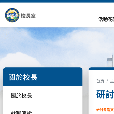
活動花
:::
關於校長
首頁
主
研
關於校長
研討會論文
就職演說