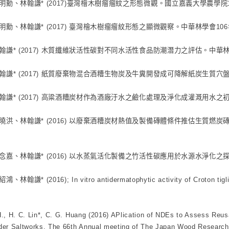
明勳、林翰謙* (2017)臺灣檜木樹瘤瘤紋之形態微觀。國立嘉義大學農學
明勳、林翰謙* (2017) 臺灣檜木樹瘤瘤紋形態之顯微觀察。中華林學會1
翰謙* (2017) 木質纖維狀活性碳對不同水活性食品防潮潛力之評估。中華
翰謙* (2017) 紙質廢棄物混合酒糟生物炭及牛糞開發成可降解紙炭生質
翰謙* (2017) 高粱酒糟炭材作為酒廠汙水之鹼化處理及淨化成灌溉用水
曉洪、林翰謙* (2016) 以廢棄酒糟炭材熱值及製備磚體條件推估生質燃
念嘉、林翰謙* (2016) 以水蒸氣活化製備之竹活性碳應用於水源水淨化
林翰謙* (2016); In vitro antidermatophytic activity of Croto
., H. C. Lin*, C. G. Huang (2016) APlication of NDEs to Assess Reusa
er Saltworks. The 66th Annual meeting of The Japan Wood Research