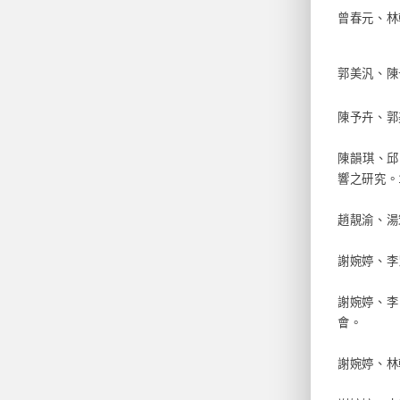
曾春元、林
郭美汎、陳
陳予卉、郭
陳韻琪、邱
響之研究。
趙靚渝、湯
謝婉婷、李
謝婉婷、李
會。
謝婉婷、林