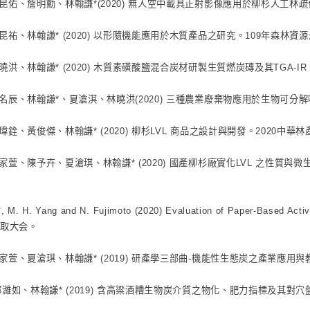
昆佑、詹明勳、林翰謙*(2020) 無人空中載具正射影像應用於柳杉人工林
昆祐、林翰謙* (2020) 以形隨機能應用於木質產品之研究。109年森林資
曉洪、林翰謙* (2020) 木質素磺酸鹽混合炭材研製生質燃炭磚及其TGA-I
名辰、林翰謙*、夏滄淇、林曉洪(2020) 三種農業廢棄物應用於生物可分
瑋銓、黃俊傑、林翰謙* (2020) 柳杉LVL 商品之設計與開發。2020
家萱、陳予卉、夏滄琪、林翰謙* (2020) 國產柳杉廠實化LVL 之性質
. *, M. H. Yang and N. Fujimoto (2020) Evaluation of Paper-Based
鳥取大会。
家萱、夏滄琪、林翰謙* (2019) 研產學三部曲-機能性生態炭之產業應用
郭濰如、林翰謙* (2019) 含高粱酒糟生物炭介質之物化、肥力指標及其對