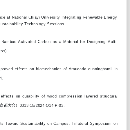
nce at National Chiayi University Integrating Renewable Energy
stainability Technology Sessions.
Bamboo Activated Carbon as a Material for Designing Multi-
ss).
mproved effects on biomechanics of Araucaria cunninghamii in
4.
ffects on durability of wood compression layered structural
会（京都大会）0313-15/2024-Q14-P-03.
ts Toward Sustainability on Campus. Trilateral Symposium on