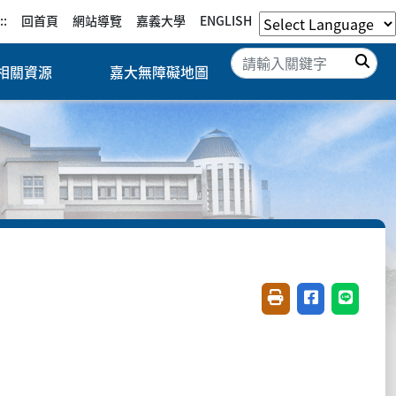
::
回首頁
網站導覽
嘉義大學
ENGLISH
搜
相關資源
嘉大無障礙地圖
友善列印(開新視窗)
分享至臉書(開
分享至 L