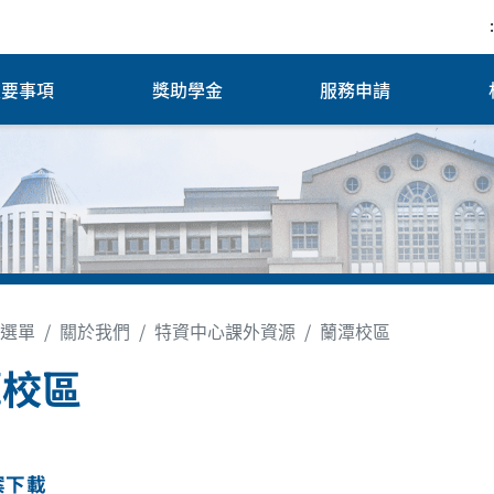
:
重要事項
獎助學金
服務申請
選單
關於我們
特資中心課外資源
蘭潭校區
潭校區
案下載