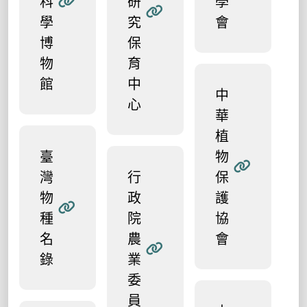
科
研
學
學
究
會
博
保
物
育
館
中
中
心
華
植
臺
物
灣
行
保
物
政
護
種
院
協
名
農
會
錄
業
委
員