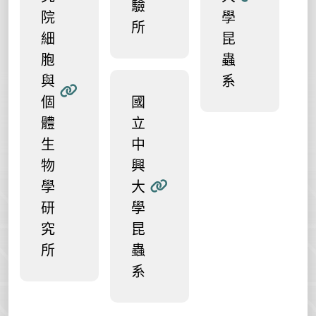
驗
院
學
所
細
昆
胞
蟲
與
系
個
國
體
立
生
中
物
興
學
大
研
學
究
昆
所
蟲
系