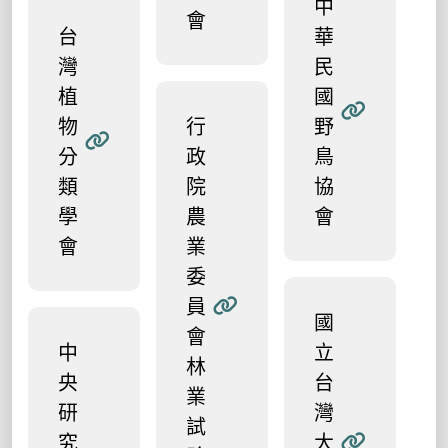
中
會
台
華
灣
民
植
國
物
行
野
分
政
鳥
類
院
協
學
農
會
會
業
委
員
國
會
中
立
林
央
台
業
研
灣
試
究
大