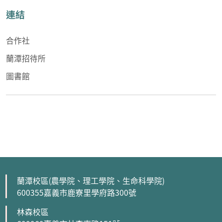
連結
合作社
蘭潭招待所
圖書館
蘭潭校區(農學院、理工學院、生命科學院)
600355嘉義市鹿寮里學府路300號
林森校區