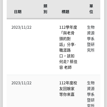
類
單
日期
別
標題
位
2023/11/22
112學年度
生物
「與老骨
資源
頭的對
學系
話」分享-
暨研
職涯路
究所
口，該如
何走? 蔡佳
容 老師
2023/11/22
112年度校
生物
友回娘家
資源
等你來嘉
學系
暨研
究所