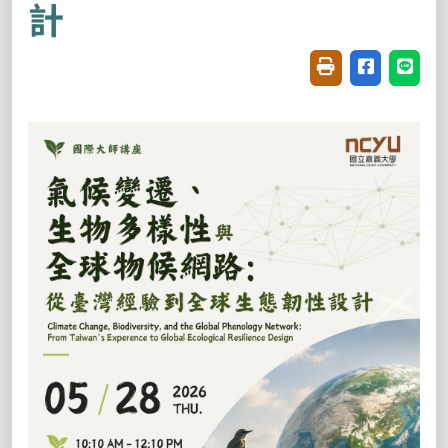
計
友善列印(開新視窗
分享至臉書(
分享至