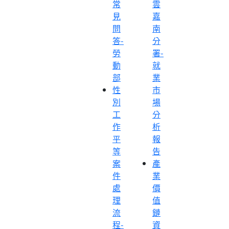
常
雲
見
嘉
問
南
答-
分
勞
署-
動
就
部
業
性
市
別
場
工
分
作
析
平
報
等
告
案
產
件
業
處
價
理
值
流
鏈
程-
資