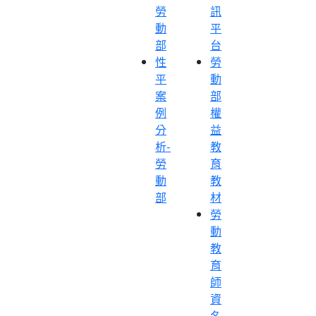
勞
訊
動
平
部
台
性
勞
平
動
案
部
例
權
分
益
析-
教
勞
育
動
教
部
材
勞
動
教
育
師
資
名