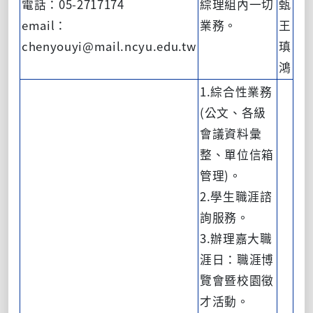
電話：05-2717174
綜理組內一切
甄
email：
業務。
王
chenyouyi@mail.ncyu.edu.tw
瑱
鴻
1.綜合性業務
(公文、各級
會議資料彙
整、單位信箱
管理)。
2.學生職涯諮
詢服務。
3.辦理嘉大職
涯日：職涯博
覽會暨校園徵
才活動。