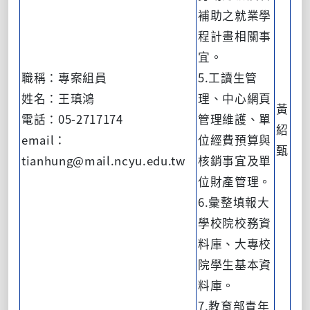
補助之就業學
程計畫相關事
宜。
職稱：專案組員
5.工讀生管
姓名：王瑱鴻
理、中心網頁
黃
電話：05-2717174
管理維護、單
紹
email：
位經費預算與
甄
tianhung@mail.ncyu.edu.tw
核銷事宜及單
位財產管理。
6.彙整填報大
學校院校務資
料庫、大專校
院學生基本資
料庫。
7.教育部青年