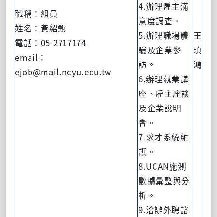
4.辦理雇主滿
職稱：組員
意度調查。
姓名：黃紹甄
5.辦理職場體
王
電話：05-2717174
驗及企業參
瑱
email：
訪。
鴻
ejob@mail.ncyu.edu.tw
6.辦理就業講
座、雇主座談
及企業說明
會。
7.求才系統維
護。
8.UCAN施測
數據彙整與分
析。
9.洽辦外聘諮