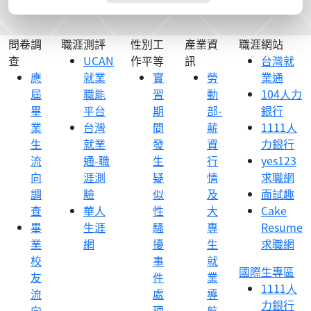
問卷調
職涯測評
性別工
產業資
職涯網站
查
UCAN
作平等
訊
台灣就
應
就業
實
勞
業通
屆
職能
習
動
104人力
畢
平台
期
部-
銀行
業
台灣
間
薪
1111人
生
就業
發
資
力銀行
流
通-職
生
行
yes123
向
涯測
疑
情
求職網
調
驗
似
及
面試趣
查
華人
性
大
Cake
畢
生涯
騷
專
Resume
業
網
擾
生
求職網
校
事
就
國際生專區
友
件
業
1111人
流
處
導
力銀行
向
理
航