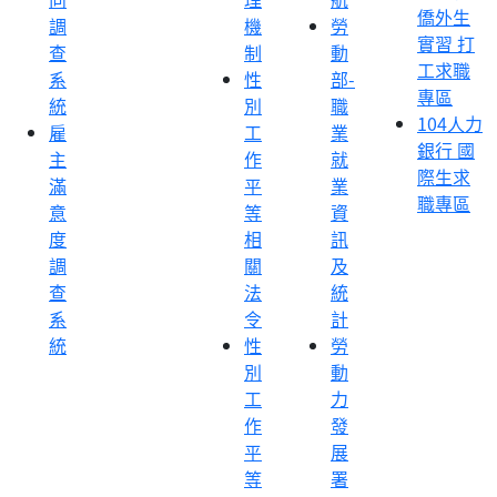
僑外生
調
機
勞
實習 打
查
制
動
工求職
系
性
部-
專區
統
別
職
104人力
雇
工
業
銀行 國
主
作
就
際生求
滿
平
業
職專區
意
等
資
度
相
訊
調
關
及
查
法
統
系
令
計
統
性
勞
別
動
工
力
作
發
平
展
等
署