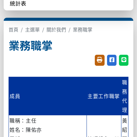
統計表
首頁
主選單
關於我們
業務職掌
業務職掌
友善列印(開新視窗
分享至臉書(
分享至
職
務
成員
主要工作職掌
代
理
職稱：主任
黃
姓名：陳佑亦
紹