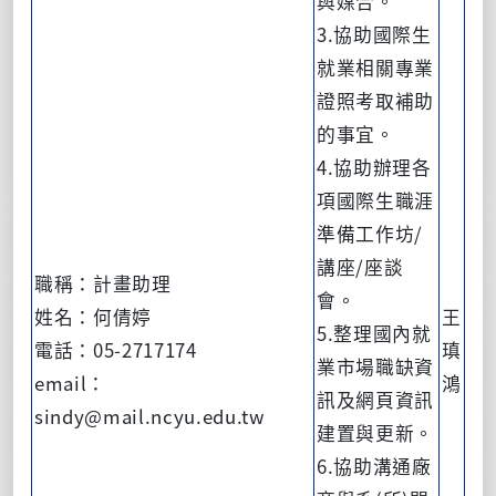
與媒合。
3.協助國際生
就業相關專業
證照考取補助
的事宜。
4.協助辦理各
項國際生職涯
準備工作坊/
講座/座談
職稱：計畫助理
會。
姓名：何倩婷
王
5.整理國內就
電話：05-2717174
瑱
業市場職缺資
email：
鴻
訊及網頁資訊
sindy@mail.ncyu.edu.tw
建置與更新。
6.協助溝通廠