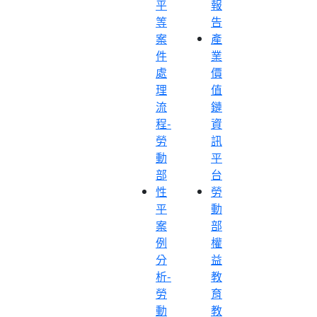
平
報
等
告
案
產
件
業
處
價
理
值
流
鏈
程-
資
勞
訊
動
平
部
台
性
勞
平
動
案
部
例
權
分
益
析-
教
勞
育
動
教