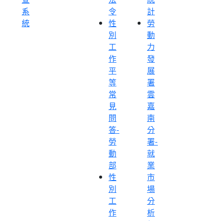
系
令
計
統
性
勞
別
動
工
力
作
發
平
展
等
署
常
雲
見
嘉
問
南
答-
分
勞
署-
動
就
部
業
性
市
別
場
工
分
作
析