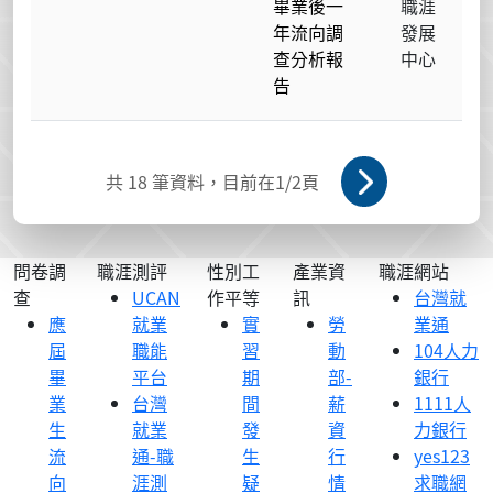
畢業後一
職涯
年流向調
發展
查分析報
中心
告
共
18
筆資料，目前在
1
/2頁
問卷調
職涯測評
性別工
產業資
職涯網站
查
UCAN
作平等
訊
台灣就
應
就業
實
勞
業通
屆
職能
習
動
104人力
畢
平台
期
部-
銀行
業
台灣
間
薪
1111人
生
就業
發
資
力銀行
流
通-職
生
行
yes123
向
涯測
疑
情
求職網