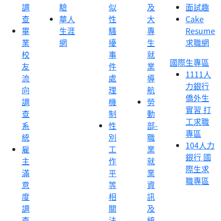
調
驗
似
及
面試趣
查
華人
性
大
Cake
畢
生涯
騷
專
Resume
業
網
擾
生
求職網
校
事
就
國際生專區
友
件
業
1111人
流
處
導
力銀行
向
理
航
僑外生
調
機
勞
實習 打
查
制
動
工求職
系
性
部-
專區
統
別
職
104人力
雇
工
業
銀行 國
主
作
就
際生求
滿
平
業
職專區
意
等
資
度
相
訊
調
關
及
查
法
統