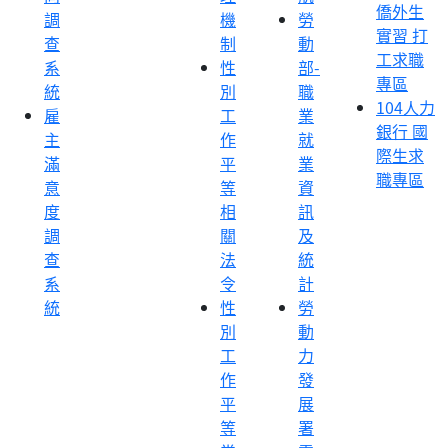
僑外生
調
機
勞
實習 打
查
制
動
工求職
系
性
部-
專區
統
別
職
104人力
雇
工
業
銀行 國
主
作
就
際生求
滿
平
業
職專區
意
等
資
度
相
訊
調
關
及
查
法
統
系
令
計
統
性
勞
別
動
工
力
作
發
平
展
等
署