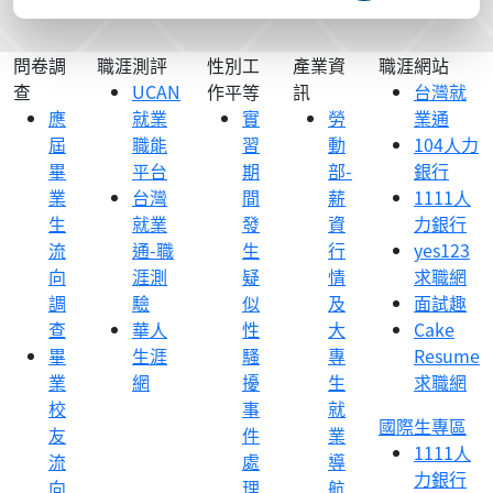
問卷調
職涯測評
性別工
產業資
職涯網站
查
UCAN
作平等
訊
台灣就
應
就業
實
勞
業通
屆
職能
習
動
104人力
畢
平台
期
部-
銀行
業
台灣
間
薪
1111人
生
就業
發
資
力銀行
流
通-職
生
行
yes123
向
涯測
疑
情
求職網
調
驗
似
及
面試趣
查
華人
性
大
Cake
畢
生涯
騷
專
Resume
業
網
擾
生
求職網
校
事
就
國際生專區
友
件
業
1111人
流
處
導
力銀行
向
理
航