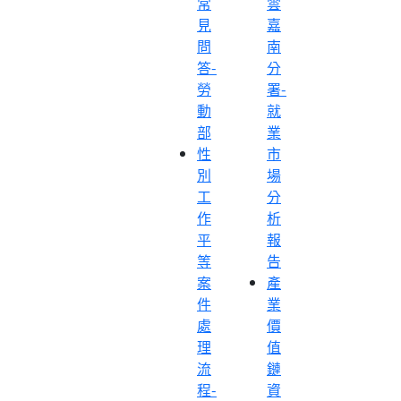
常
雲
見
嘉
問
南
答-
分
勞
署-
動
就
部
業
性
市
別
場
工
分
作
析
平
報
等
告
案
產
件
業
處
價
理
值
流
鏈
程-
資