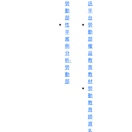
勞
訊
動
平
部
台
性
勞
平
動
案
部
例
權
分
益
析-
教
勞
育
動
教
部
材
勞
動
教
育
師
資
名