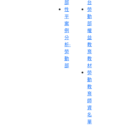
部
台
性
勞
平
動
案
部
例
權
分
益
析-
教
勞
育
動
教
部
材
勞
動
教
育
師
資
名
單