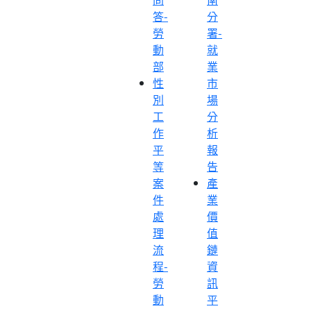
答-
分
勞
署-
動
就
部
業
性
市
別
場
工
分
作
析
平
報
等
告
案
產
件
業
處
價
理
值
流
鏈
程-
資
勞
訊
動
平