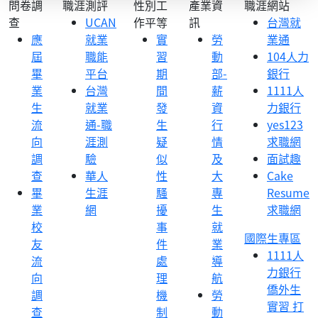
問卷調
職涯測評
性別工
產業資
職涯網站
查
UCAN
作平等
訊
台灣就
應
就業
實
勞
業通
屆
職能
習
動
104人力
畢
平台
期
部-
銀行
業
台灣
間
薪
1111人
生
就業
發
資
力銀行
流
通-職
生
行
yes123
向
涯測
疑
情
求職網
調
驗
似
及
面試趣
查
華人
性
大
Cake
畢
生涯
騷
專
Resume
業
網
擾
生
求職網
校
事
就
國際生專區
友
件
業
1111人
流
處
導
力銀行
向
理
航
僑外生
調
機
勞
實習 打
查
制
動