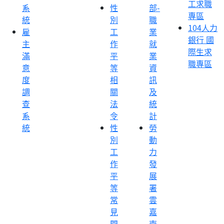
工求職
系
性
部-
專區
統
別
職
104人力
雇
工
業
銀行 國
主
作
就
際生求
滿
平
業
職專區
意
等
資
度
相
訊
調
關
及
查
法
統
系
令
計
統
性
勞
別
動
工
力
作
發
平
展
等
署
常
雲
見
嘉
問
南