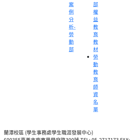
案
部
例
權
分
益
析-
教
勞
育
動
教
部
材
勞
動
教
育
師
資
名
單
蘭潭校區 (學生事務處學生職涯發展中心)
600355嘉義市鹿寮里學府路300號 TEL: 05-2717173 FAX: