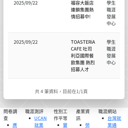
2025/09/22
福容大飯店
學生
連鎖集團熱
職涯
情招募中!
發展
中心
2025/09/22
TOASTERiA
學生
CAFE 吐司
職涯
利亞國際餐
發展
飲集團 熱烈
中心
招募人才
共
4
筆資料，目前在
1
/1頁
問卷調
職涯測評
性別工
產業資
職涯網站
查
UCAN
作平等
訊
台灣就
應
就業
實
勞
業通