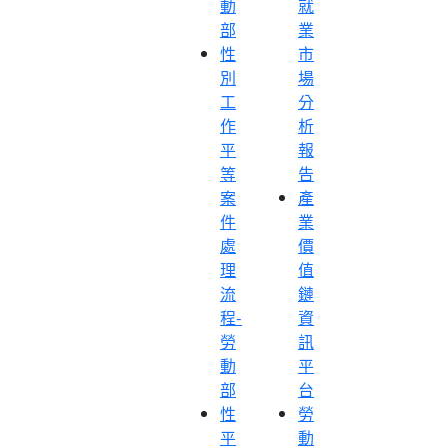
動
就
部
業
性
市
別
場
工
分
作
析
平
報
等
告
案
產
件
業
處
價
理
值
流
鏈
程-
資
勞
訊
動
平
部
台
性
勞
平
動