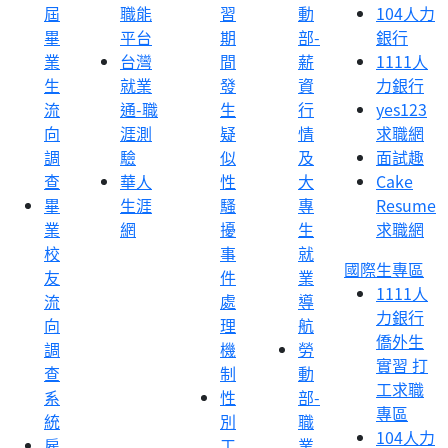
屆
職能
習
動
104人力
畢
平台
期
部-
銀行
業
台灣
間
薪
1111人
生
就業
發
資
力銀行
流
通-職
生
行
yes123
向
涯測
疑
情
求職網
調
驗
似
及
面試趣
查
華人
性
大
Cake
畢
生涯
騷
專
Resume
業
網
擾
生
求職網
校
事
就
國際生專區
友
件
業
1111人
流
處
導
力銀行
向
理
航
僑外生
調
機
勞
實習 打
查
制
動
工求職
系
性
部-
專區
統
別
職
104人力
雇
工
業