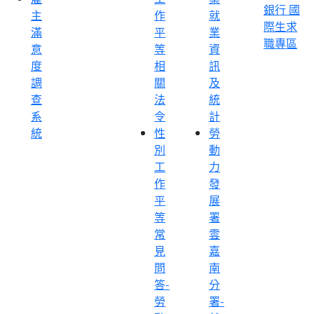
銀行 國
主
作
就
際生求
滿
平
業
職專區
意
等
資
度
相
訊
調
關
及
查
法
統
系
令
計
統
性
勞
別
動
工
力
作
發
平
展
等
署
常
雲
見
嘉
問
南
答-
分
勞
署-