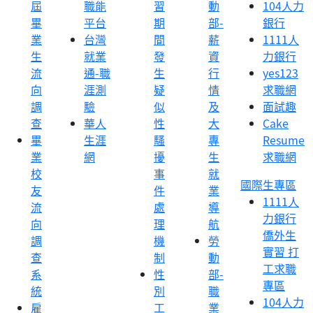
屆
職能
習
動
104人力
畢
平台
期
部-
銀行
業
台灣
間
薪
1111人
生
就業
發
資
力銀行
流
通-職
生
行
yes123
向
涯測
疑
情
求職網
調
驗
似
及
面試趣
查
華人
性
大
Cake
畢
生涯
騷
專
Resume
業
網
擾
生
求職網
校
事
就
國際生專區
友
件
業
1111人
流
處
導
力銀行
向
理
航
僑外生
調
機
勞
實習 打
查
制
動
工求職
系
性
部-
專區
統
別
職
104人力
雇
工
業