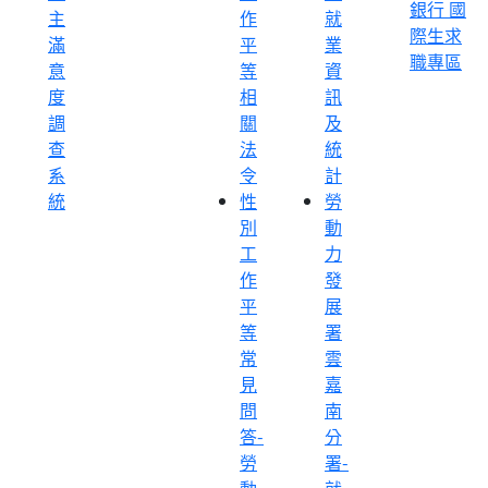
銀行 國
主
作
就
際生求
滿
平
業
職專區
意
等
資
度
相
訊
調
關
及
查
法
統
系
令
計
統
性
勞
別
動
工
力
作
發
平
展
等
署
常
雲
見
嘉
問
南
答-
分
勞
署-