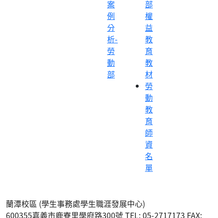
案
部
例
權
分
益
析-
教
勞
育
動
教
部
材
勞
動
教
育
師
資
名
單
蘭潭校區 (學生事務處學生職涯發展中心)
600355嘉義市鹿寮里學府路300號 TEL: 05-2717173 FAX: