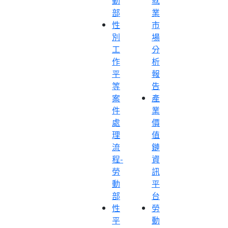
動
就
部
業
性
市
別
場
工
分
作
析
平
報
等
告
案
產
件
業
處
價
理
值
流
鏈
程-
資
勞
訊
動
平
部
台
性
勞
平
動