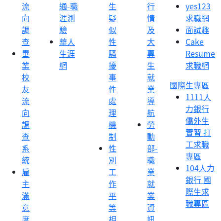
流
通-職
生
行
yes123
向
涯測
疑
情
求職網
調
驗
似
及
面試趣
查
華人
性
大
Cake
畢
生涯
騷
專
Resume
業
網
擾
生
求職網
校
事
就
國際生專區
友
件
業
1111人
流
處
導
力銀行
向
理
航
僑外生
調
機
勞
實習 打
查
制
動
工求職
系
性
部-
專區
統
別
職
104人力
雇
工
業
銀行 國
主
作
就
際生求
滿
平
業
職專區
意
等
資
度
相
訊