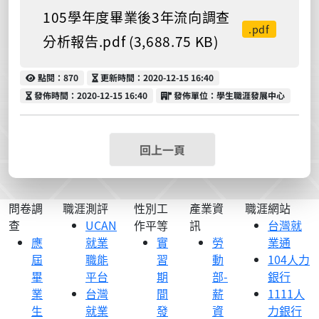
105學年度畢業後3年流向調查
.pdf
分析報告.pdf (3,688.75 KB)
點閱
更新時間
點閱：870
更新時間：2020-12-15 16:40
發佈時間
發佈單位
發佈時間：2020-12-15 16:40
發佈單位：學生職涯發展中心
回上一頁
問卷調
職涯測評
性別工
產業資
職涯網站
查
UCAN
作平等
訊
台灣就
應
就業
實
勞
業通
屆
職能
習
動
104人力
畢
平台
期
部-
銀行
業
台灣
間
薪
1111人
生
就業
發
資
力銀行