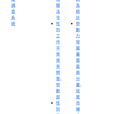
調
關
及
查
法
統
系
令
計
統
性
勞
別
動
工
力
作
發
平
展
等
署
常
雲
見
嘉
問
南
答-
分
勞
署-
動
就
部
業
性
市
別
場