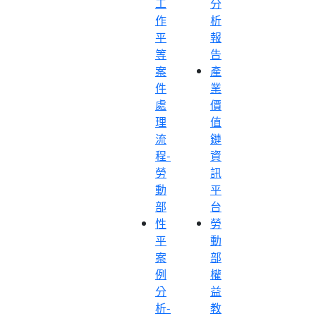
工
分
作
析
平
報
等
告
案
產
件
業
處
價
理
值
流
鏈
程-
資
勞
訊
動
平
部
台
性
勞
平
動
案
部
例
權
分
益
析-
教