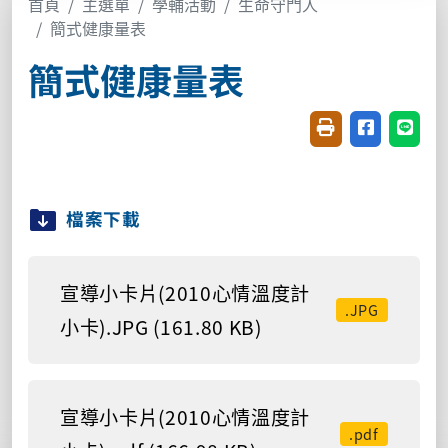
首頁
主選單
學輔活動
生命守門人
簡式健康量表
簡式健康量表
友善列印(開新視窗
分享至臉書(
分享至
檔案下載
宣導小卡片(2010心情溫度計
.JPG
小卡).JPG (161.80 KB)
宣導小卡片(2010心情溫度計
.pdf