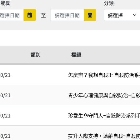
期範圍
分類
日期範圍結束
至
日期範圍開始
日期範圍結束
類別
標題
10/21
怎麼辦？我想自殺!!~自殺防治
10/21
青少年心理健康與自殺防治~自
10/21
珍愛生命守門人~自殺防治系列
10/21
提升人際支持，遠離自殺~自殺