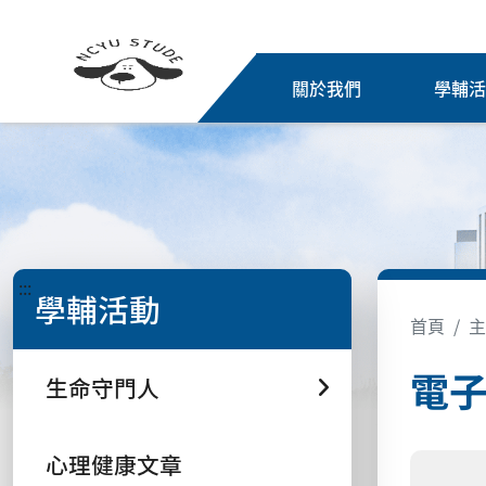
關於我們
學輔
:::
學輔活動
首頁
主
電
生命守門人
心理健康文章