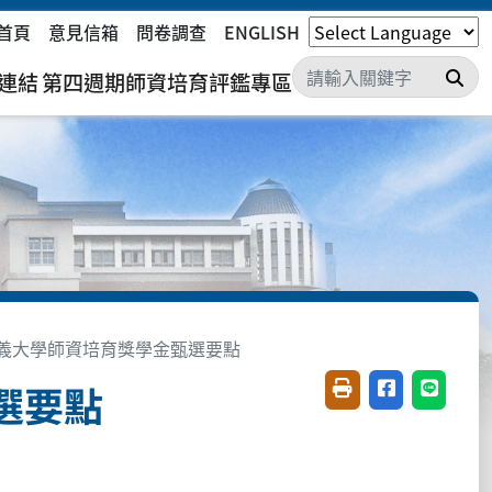
首頁
意見信箱
問卷調查
ENGLISH
搜
連結
第四週期師資培育評鑑專區
義大學師資培育獎學金甄選要點
選要點
友善列印(開新視窗)
分享至臉書(開
分享至 L