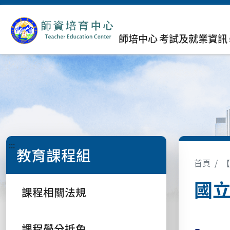
師培中心
考試及就業資訊
:::
教育課程組
首頁
【
國
課程相關法規
課程學分抵免