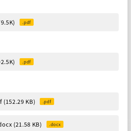
.5K)
.pdf
.5K)
.pdf
52.29 KB)
.pdf
(21.58 KB)
.docx