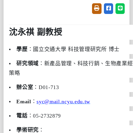
友善列印(開新視窗
分享至臉書(
分享至
沈永祺
副教授
•
學歷
：國立交通大學
科技管理研究所
博士
•
研究領域
：新產品管理、科技行銷、生物產業經
策略
•
辦公室
：
D01-713
•
Email
：
syc@mail.ncyu.edu.tw
•
電話
：
05-2732879
•
學術研究
：