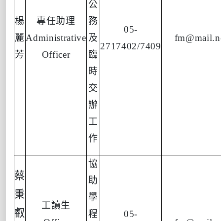
公
楊
專任助理
務
05-
麗
Administrative
及
fm@mail.n
2717402/7409
芳
Officer
臨
時
交
辦
工
作
協
蔡
助
秉
學
工讀生
叡
程
05-