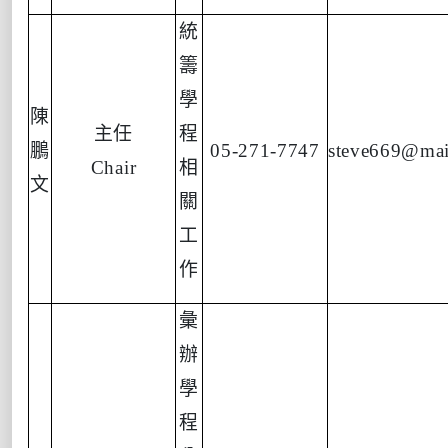
統
籌
學
陳
主任
程
鵬
05-271-7747
steve669@mai
Chair
相
文
關
工
作
彙
辦
學
程