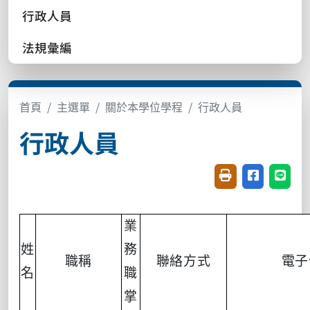
行政人員
法規彙編
首頁
主選單
關於本學位學程
行政人員
行政人員
友善列印(開新視窗
分享至臉書(
分享至
業
姓
務
職稱
聯絡方式
電子
名
職
掌