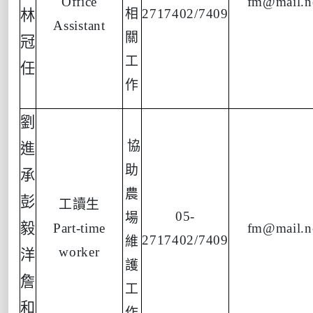
Office
fm@mail.n
相
2717402/7409
林
Assistant
關
冠
工
任
作
劉
協
進
助
承
農
彭
工讀生
05-
場
毅
Part-time
fm@mail.n
2717402/7409
維
worker
洋
護
詹
工
和
作