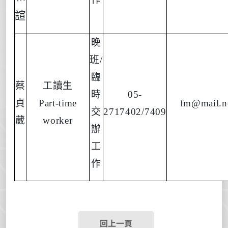
諠
晚
班
/
臨
蔡
工讀生
時
05-
貞
Part-time
fm@mail.n
交
2717402/7409
葳
worker
辦
工
作
回上一頁