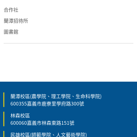
合作社
蘭潭招待所
圖書館
蘭潭校區(農學院、理工學院、生命科學院)
600355嘉義市鹿寮里學府路300號
林森校區
600060嘉義市林森東路151號
民雄校區(師範學院、人文藝術學院)