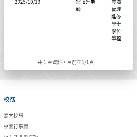
2025/10/13
翁頂升老
農場
師
管理
進修
學士
學位
學程
共
1
筆資料，目前在
1
/1頁
校務
嘉大校訊
校園行事曆
校友及各界捐款