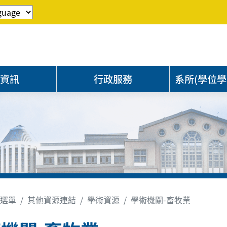
程資訊
行政服務
系所(學位學
選單
其他資源連結
學術資源
學術機關-畜牧業