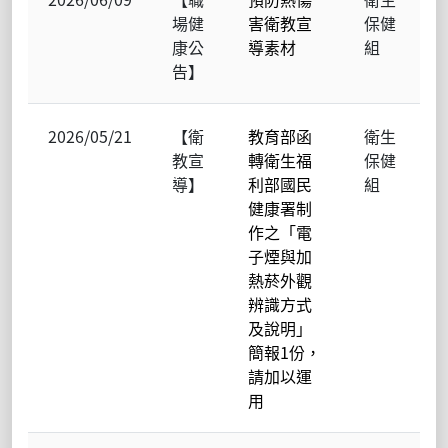
場健
害衛教宣
保健
康公
導素材
組
告】
2026/05/21
【衛
教育部函
衛生
教宣
轉衛生福
保健
導】
利部國民
組
健康署制
作之「電
子煙與加
熱菸外觀
辨識方式
及說明」
簡報1份，
請加以運
用