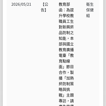
2026/05/21
【公
教育部
衛生
告】
函：為提
保健
升學校教
組
職員工生
對新興菸
品防制之
知能，本
部與國立
教育廣播
電臺「教
育點線
面」節目
合作，製
播「加熱
菸防制策
略與挑
戰」主題
專訪，請