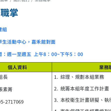
務職掌
健組
學生活動中心，嘉禾館對面
間：週一至週五
上午
8
：
00~
下午
5
：
00
個人資料
業務
組長
1. 綜理、規劃本組業務
2. 統籌本組年度工作計畫
張素菁
3. 本校衛生計畫研擬、執
05-2717069