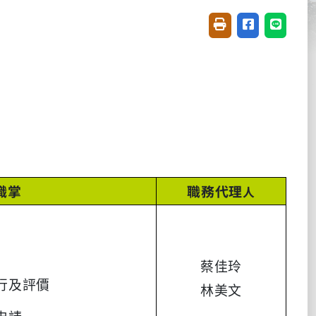
友善列印(開新視窗)
分享至臉書(開
分享至 L
職掌
職務代理
人
蔡佳玲
行及評價
林美文