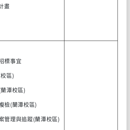
計畫
險招標事宜
校區)
(蘭潭校區)
複檢(蘭潭校區)
案管理與追蹤(蘭潭校區)