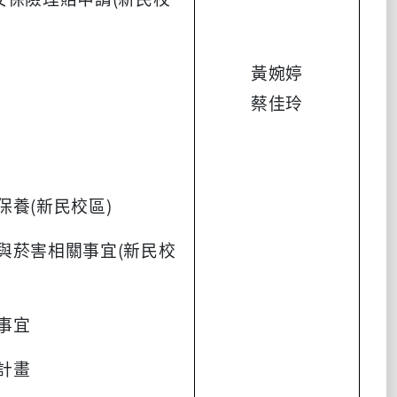
黃婉婷
蔡佳玲
保養(新民校區)
病與菸害相關事宜(新民校
約事宜
進計畫