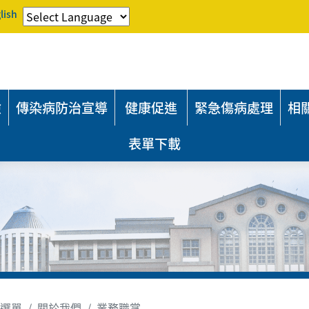
lish
險
傳染病防治宣導
健康促進
緊急傷病處理
相
表單下載
選單
關於我們
業務職掌