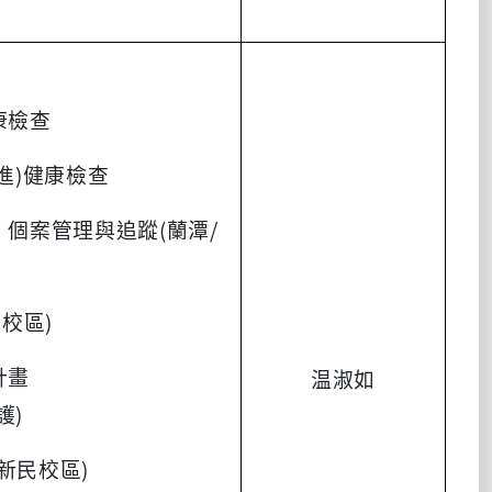
康檢查
新進)健康檢查
、個案管理與追蹤(蘭潭/
民校區)
計畫
温淑如
護)
新民校區)