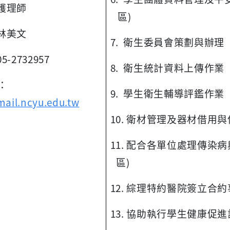
護理師
區)
林美文
7. 衛生委員會策劃與辦理
05-2732957
8. 衛生統計資料上傳作業
l：
9. 學生衛生輔導評鑑作業
ail.ncyu.edu.tw
10. 衛材管理及器材借用與
11. 配合各單位處理傳染
區)
12. 綜理特約醫院簽立合
13. 協助執行學生健康促