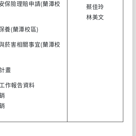
安保險理賠申請(蘭潭校
蔡佳玲
林美文
保養(蘭潭校區)
與菸害相關事宜(蘭潭校
進計畫
議工作報告資料
銷
銷