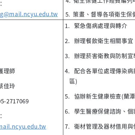
4. 衛生保健工作經費編列
l：
g@mail.ncyu.edu.tw
5. 策畫、督導各項衛生
1. 緊急傷病處理與轉介
2. 辦理餐飲衛生相關事宜
3. 辦理菸害衛教與防制宣
護理師
4. 配合各單位處理傳染病
區)
蔡佳玲
5. 協辦新生健康檢查(蘭潭
05-2717069
6. 學生醫療保健諮詢、個
l：
ail.ncyu.edu.tw
7. 衛材管理及器材借用與