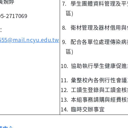
黃婉婷
7. 學生團體資料管理及平
區)
05-2717069
8. 衛材管理及器材借用與
l：
555@mail.ncyu.edu.tw
9. 配合各單位處理傳染病
區)
10. 協助執行學生健康促
11. 彙整校內各例行性會
12. 工讀生登錄與工讀金核
13. 本組事務請購與經費核
14. 臨時交辦事宜