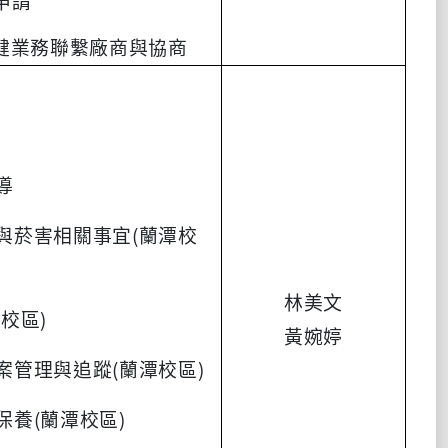
申請
保健業務聯繫廠商與協商
導
與菸害相關事宜(蘭潭校
林美文
校區)
黃婉婷
案管理與追蹤(蘭潭校區)
保養(蘭潭校區)