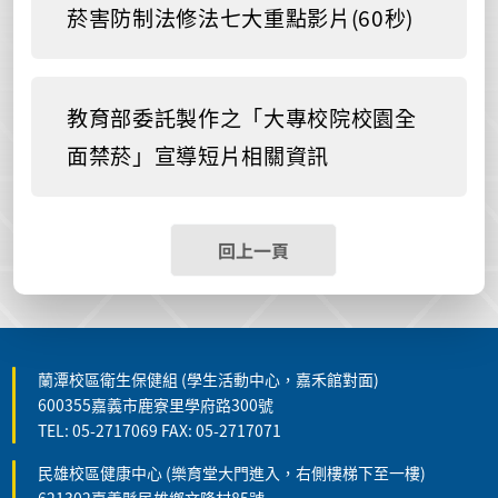
菸害防制法修法七大重點影片(60秒)
教育部委託製作之「大專校院校園全
面禁菸」宣導短片相關資訊
回上一頁
蘭潭校區衛生保健組 (學生活動中心，嘉禾館對面)
600355嘉義市鹿寮里學府路300號
TEL: 05-2717069 FAX: 05-2717071
民雄校區健康中心 (樂育堂大門進入，右側樓梯下至一樓)
621302嘉義縣民雄鄉文隆村85號