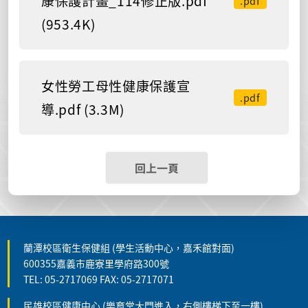
康保護計畫_114修正版.pdf
.pdf
(953.4K)
女性勞工母性健康保護宣
.pdf
導.pdf (3.3M)
回上一頁
蘭潭校區衛生保健組 (學生活動中心，嘉禾館對面)
600355嘉義市鹿寮里學府路300號
TEL: 05-2717069 FAX: 05-2717071
民雄校區健康中心 (樂育堂大門進入，右側樓梯下至一樓)