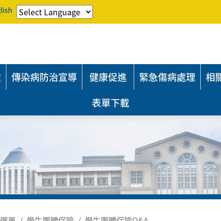
lish
險
傳染病防治宣導
健康促進
緊急傷病處理
相
表單下載
選單
學生團體保險
學生團體保險Q&A